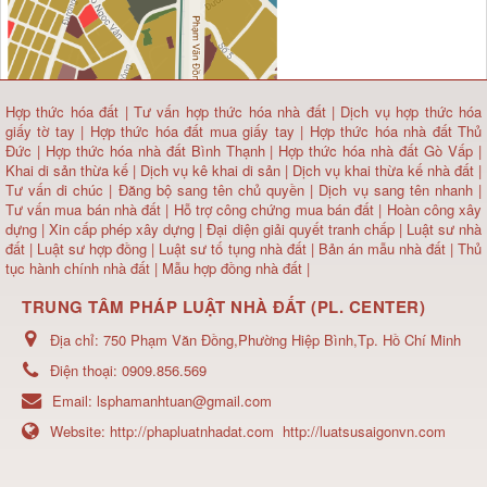
Hợp thức hóa đất
|
Tư vấn hợp thức hóa nhà đất
|
Dịch vụ hợp thức hóa
giấy tờ tay
|
Hợp thức hóa đất mua giấy tay
|
Hợp thức hóa nhà đất Thủ
Đức
|
Hợp thức hóa nhà đất Bình Thạnh
|
Hợp thức hóa nhà đất Gò Vấp
|
Khai di sản thừa kế
|
Dịch vụ kê khai di sản
|
Dịch vụ khai thừa kế nhà đất
|
Tư vấn di chúc
|
Đăng bộ sang tên chủ quyền
|
Dịch vụ sang tên nhanh
|
Tư vấn mua bán nhà đất
| Hỗ trợ công chứng mua bán đất |
Hoàn công xây
dựng
|
Xin cấp phép xây dựng
|
Đại diện giải quyết tranh chấp
|
Luật sư nhà
đất
| Luật sư hợp đồng | Luật sư tố tụng nhà đất |
Bản án mẫu nhà đất
|
Thủ
tục hành chính nhà đất
|
Mẫu hợp đồng nhà đất
|
TRUNG TÂM PHÁP LUẬT NHÀ ĐẤT (PL. CENTER)
Địa chỉ:
750 Phạm Văn Đồng,Phường Hiệp Bình,Tp. Hồ Chí Minh
Điện thoại:
0909.856.569
Email:
lsphamanhtuan@gmail.com
Website:
http://phapluatnhadat.com
http://luatsusaigonvn.com