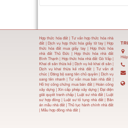
Hợp thức hóa đất
|
Tư vấn hợp thức hóa nhà
TR
đất
|
Dịch vụ hợp thức hóa giấy tờ tay
|
Hợp
thức hóa đất mua giấy tay
|
Hợp thức hóa
nhà đất Thủ Đức
|
Hợp thức hóa nhà đất
Hiệp
Bình Thạnh
|
Hợp thức hóa nhà đất Gò Vấp
|
Khai di sản thừa kế
|
Dịch vụ kê khai di sản
|
Dịch vụ khai thừa kế nhà đất
|
Tư vấn di
chúc
|
Đăng bộ sang tên chủ quyền
|
Dịch vụ
sang tên nhanh
|
Tư vấn mua bán nhà đất
|
Hỗ trợ công chứng mua bán đất |
Hoàn công
xây dựng
|
Xin cấp phép xây dựng
|
Đại diện
giải quyết tranh chấp
|
Luật sư nhà đất
| Luật
sư hợp đồng | Luật sư tố tụng nhà đất |
Bản
án mẫu nhà đất
|
Thủ tục hành chính nhà đất
|
Mẫu hợp đồng nhà đất
|