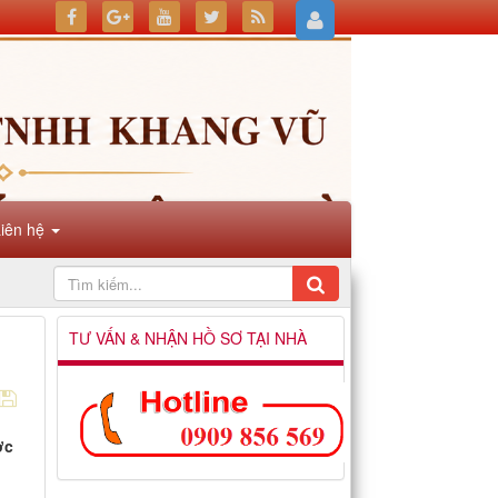
Liên hệ
TƯ VẤN & NHẬN HỒ SƠ TẠI NHÀ
ợc