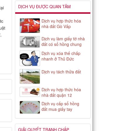
DỊCH VỤ ĐƯỢC QUAN TÂM
tại
Dịch vụ hợp thức hóa
ớc
nhà đất Gò Vấp
uật
,
Dịch vụ làm giấy tờ nhà
đất có sổ hồng chung
Dịch vụ xóa thế chấp
nhanh ở Thủ Đức
Dịch vụ tách thửa đất
Dịch vụ hợp thức hóa
nhà đất quận 12
Dịch vụ cấp sổ hồng
đất mua giấy tay
GIẢI QUYẾT TRANH CHẤP