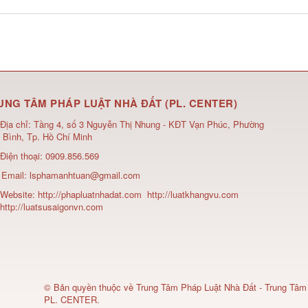
UNG TÂM PHÁP LUẬT NHÀ ĐẤT (PL. CENTER)
Địa chỉ:
Tầng 4, số 3 Nguyễn Thị Nhung - KĐT Vạn Phúc, Phường
 Bình, Tp. Hồ Chí Minh
Điện thoại:
0909.856.569
Email:
lsphamanhtuan@gmail.com
Website:
http://phapluatnhadat.com
http://luatkhangvu.com
http://luatsusaigonvn.com
© Bản quyền thuộc về
Trung Tâm Pháp Luật Nhà Đất - Trung Tâm
PL. CENTER
.