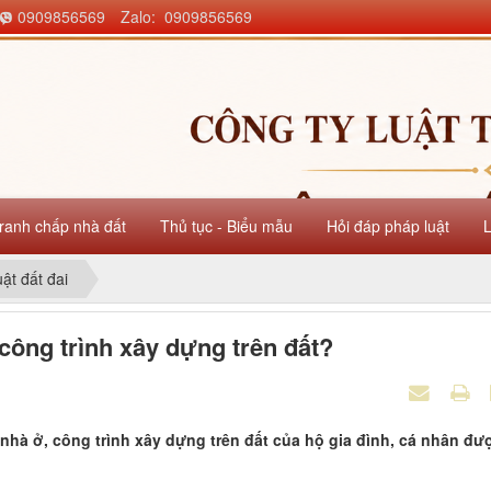
0909856569
Zalo: 0909856569
ranh chấp nhà đất
Thủ tục - Biểu mẫu
Hỏi đáp pháp luật
uật đất đai
 công trình xây dựng trên đất?
ề nhà ở, công trình xây dựng trên đất của hộ gia đình, cá nhân đư