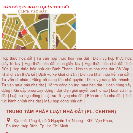
Hợp thức hóa đất
|
Tư vấn hợp thức hóa nhà đất
|
Dịch vụ hợp thức hóa
giấy tờ tay
|
Hợp thức hóa đất mua giấy tay
|
Hợp thức hóa nhà đất Thủ
Đức
|
Hợp thức hóa nhà đất Bình Thạnh
|
Hợp thức hóa nhà đất Gò Vấp
|
Khai di sản thừa kế
|
Dịch vụ kê khai di sản
|
Dịch vụ khai thừa kế nhà đất
|
Tư vấn di chúc
|
Đăng bộ sang tên chủ quyền
|
Dịch vụ sang tên nhanh
|
Tư vấn mua bán nhà đất
| Hỗ trợ công chứng mua bán đất |
Hoàn công xây
dựng
|
Xin cấp phép xây dựng
|
Đại diện giải quyết tranh chấp
|
Luật sư nhà
đất
| Luật sư hợp đồng | Luật sư tố tụng nhà đất |
Bản án mẫu nhà đất
|
Thủ
tục hành chính nhà đất
|
Mẫu hợp đồng nhà đất
|
TRUNG TÂM PHÁP LUẬT NHÀ ĐẤT (PL. CENTER)
Địa chỉ:
Tầng 4, số 3 Nguyễn Thị Nhung - KĐT Vạn Phúc,
Phường Hiệp Bình, Tp. Hồ Chí Minh