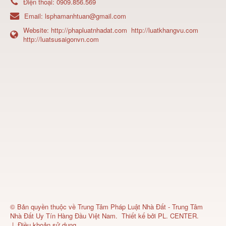
Điện thoại:
0909.856.569
Email:
lsphamanhtuan@gmail.com
Website:
http://phapluatnhadat.com
http://luatkhangvu.com
http://luatsusaigonvn.com
© Bản quyền thuộc về
Trung Tâm Pháp Luật Nhà Đất - Trung Tâm
Nhà Đất Uy Tín Hàng Đầu Việt Nam
.
Thiết kế bởi
PL. CENTER
.
|
Điều khoản sử dụng