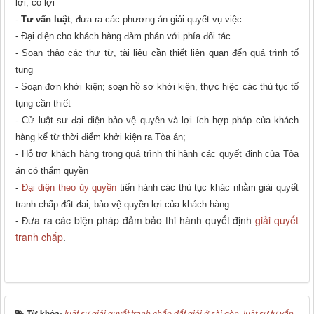
lợi, có lợi
-
Tư vấn luật
, đưa ra các phương án giải quyết vụ việc
- Đại diện cho khách hàng đàm phán với phía đối tác
- Soạn thảo các thư từ, tài liệu cần thiết liên quan đến quá trình tố
tụng
- Soạn đơn khởi kiện; soạn hồ sơ khởi kiện, thực hiệc các thủ tục tố
tụng cần thiết
- Cử luật sư đại diện bảo vệ quyền và lợi ích hợp pháp của khách
hàng kể từ thời điểm khởi kiện ra Tòa án;
- Hỗ trợ khách hàng trong quá trình thi hành các quyết định của Tòa
án có thẩm quyền
-
Đại diện theo ủy quyền
tiến hành các thủ tục khác nhằm giải quyết
tranh chấp đất đai, bảo vệ quyền lợi của khách hàng.
ưa ra các biện pháp đảm bảo thi hành quyết định
giải quyết
- Đ
tranh chấp
.
Từ khóa:
luật sư giải quyết tranh chấp đất giỏi ở sài gòn
,
luật sư tư vấn