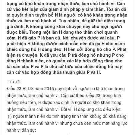
trạng có khó khăn trong nhận thức, làm chủ hành vi. Căn
cứ vào kết luận của giám định pháp y tâm thần, Tòa án đã
ra quyết định tuyên bố H là người có khó khăn trong nhận
thức và làm chủ hành vi. Tuy nhiên, để giữ thể diện trong
gia đình, K không công khai chuyện này cho mọi người
được biết. Trong một lần H đang thơ thẩn chơi quanh
xóm, H đã gặp P là bạn cũ. Nói chuyện được vài câu, P
phát hiện H không được minh mẫn nên đã gạ H cho mình
chiếc đồng hồ H đang đeo. H liền cởi đồng hồ cho P. Phát
hiện ra chuyện, K đã yêu cầu P trả đồng hồ nhưng P cho
rằng H thành niên, có quyền xác lập hợp đồng tặng cho
tài sản cho P và P là chủ sở hữu của chiếc đồng hồ này
căn cứ vào hợp đồng thỏa thuận giữa P và H.
Trả lời:
Điều 23 BLDS năm 2015 quy định về người có khó khăn trong
nhận thức, làm chủ hành vi. Căn cứ theo Điều 23, trong tình
huống nêu trên, H được xác định là người có khó khăn trong
nhận thức, làm chủ hành vi. Bởi vì, H đáp ứng các điều kiện:
(i) người thành niên do tình trạng tinh thần không đủ khả năng
nhận thức, làm chủ hành vi nhưng chưa đến mức mất năng lực
hành vi dân sự;