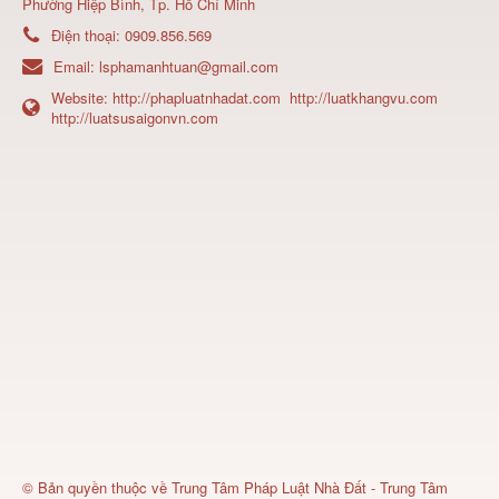
Phường Hiệp Bình, Tp. Hồ Chí Minh
Điện thoại:
0909.856.569
Email:
lsphamanhtuan@gmail.com
Website:
http://phapluatnhadat.com
http://luatkhangvu.com
http://luatsusaigonvn.com
© Bản quyền thuộc về
Trung Tâm Pháp Luật Nhà Đất - Trung Tâm