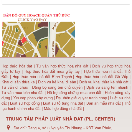
Hợp thức hóa đất
|
Tư vấn hợp thức hóa nhà đất
|
Dịch vụ hợp thức hóa
giấy tờ tay
|
Hợp thức hóa đất mua giấy tay
|
Hợp thức hóa nhà đất Thủ
Đức
|
Hợp thức hóa nhà đất Bình Thạnh
|
Hợp thức hóa nhà đất Gò Vấp
|
Khai di sản thừa kế
|
Dịch vụ kê khai di sản
|
Dịch vụ khai thừa kế nhà đất
|
Tư vấn di chúc
|
Đăng bộ sang tên chủ quyền
|
Dịch vụ sang tên nhanh
|
Tư vấn mua bán nhà đất
| Hỗ trợ công chứng mua bán đất |
Hoàn công xây
dựng
|
Xin cấp phép xây dựng
|
Đại diện giải quyết tranh chấp
|
Luật sư nhà
đất
| Luật sư hợp đồng | Luật sư tố tụng nhà đất |
Bản án mẫu nhà đất
|
Thủ
tục hành chính nhà đất
|
Mẫu hợp đồng nhà đất
|
TRUNG TÂM PHÁP LUẬT NHÀ ĐẤT (PL. CENTER)
Địa chỉ:
Tầng 4, số 3 Nguyễn Thị Nhung - KĐT Vạn Phúc,