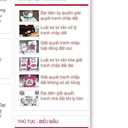
ong
Đại diện ủy quyền giải
u
quyết tranh chấp đất
n
Luật sư tư vấn xử lý
tranh chấp đất
Giải quyết tranh chấp
hợp đồng đặt cọc
i
Luật sư tư vấn hòa giải
tranh chấp đất đai
Giải quyết tranh chấp
đất không có sổ hồng
Đại diện giải quyết
tranh nhà đất khi ly hôn
Đạt
g
i
THỦ TỤC - BIỂU MẪU