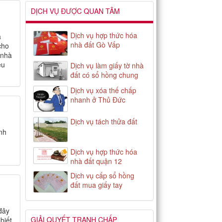
DỊCH VỤ ĐƯỢC QUAN TÂM
Dịch vụ hợp thức hóa
a
nhà đất Gò Vấp
cho
 nhà
êu
Dịch vụ làm giấy tờ nhà
đất có sổ hồng chung
Dịch vụ xóa thế chấp
nhanh ở Thủ Đức
Dịch vụ tách thửa đất
ình
Dịch vụ hợp thức hóa
nhà đất quận 12
Dịch vụ cấp sổ hồng
đất mua giấy tay
đây
GIẢI QUYẾT TRANH CHẤP
biết