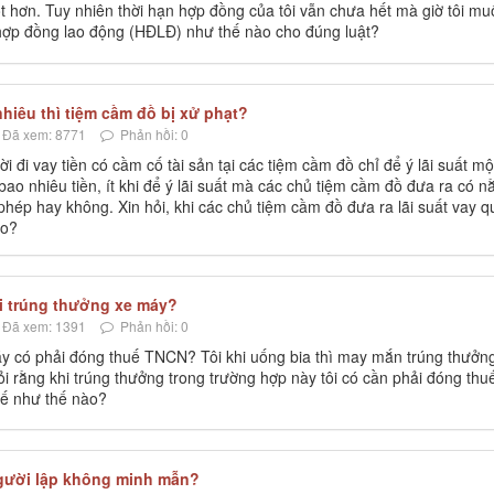
ốt hơn. Tuy nhiên thời hạn hợp đồng của tôi vẫn chưa hết mà giờ tôi m
 hợp đồng lao động (HĐLĐ) như thế nào cho đúng luật?
hiêu thì tiệm cầm đồ bị xử phạt?
Đã xem: 8771
Phản hồi: 0
i đi vay tiền có cầm cố tài sản tại các tiệm cầm đồ chỉ để ý lãi suất mộ
bao nhiêu tiền, ít khi để ý lãi suất mà các chủ tiệm cầm đồ đưa ra có 
 phép hay không. Xin hỏi, khi các chủ tiệm cầm đồ đưa ra lãi suất vay q
ào?
i trúng thưởng xe máy?
Đã xem: 1391
Phản hồi: 0
y có phải đóng thuế TNCN? Tôi khi uống bia thì may mắn trúng thưởn
ỏi rằng khi trúng thưởng trong trường hợp này tôi có cần phải đóng thu
uế như thế nào?
gười lập không minh mẫn?