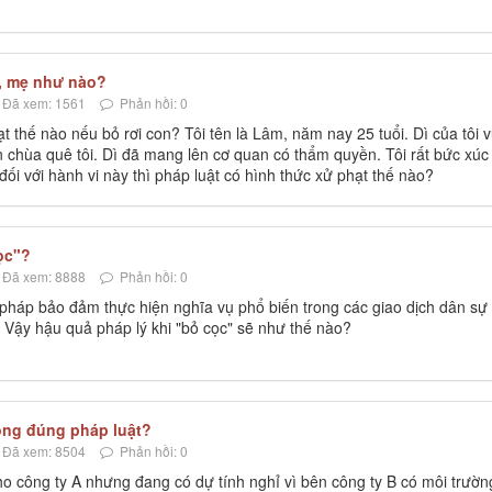
a, mẹ như nào?
Đã xem: 1561
Phản hồi: 0
t thế nào nếu bỏ rơi con? Tôi tên là Lâm, năm nay 25 tuổi. Dì của tôi 
 chùa quê tôi. Dì đã mang lên cơ quan có thẩm quyền. Tôi rất bức xúc 
đối với hành vi này thì pháp luật có hình thức xử phạt thế nào?
ọc"?
Đã xem: 8888
Phản hồi: 0
 pháp bảo đảm thực hiện nghĩa vụ phổ biến trong các giao dịch dân sự
 Vậy hậu quả pháp lý khi "bỏ cọc" sẽ như thế nào?
ng đúng pháp luật?
Đã xem: 8504
Phản hồi: 0
ho công ty A nhưng đang có dự tính nghỉ vì bên công ty B có môi trườn