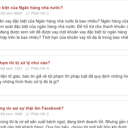
ặc biệt của Ngân hàng nhà nước?
Đã xem: 8600
Phản hồi: 0
hoản vay đặc biệt của Ngân hàng nhà nước là bao nhiêu? Ngân hàng củ
iểm soát đặc biệt của ngân hàng nhà nước. Để hỗ trợ cho thanh khoản 
i đang được xem xét để được vay một khoản vay đặc biệt từ ngân hàng
g hợp trên là bao nhiêu? Thời hạn của khoản vay tối đa là trong bao nhi
phạm thì bị xử lý như nào?
Đã xem: 1337
Phản hồi: 0
tiện tố giác, báo tin giả về tội phạm thì pháp luật đã quy định những h
y những hình thức xử lý đó là gì?
ng tin sai sự thật lên Facebook?
Đã xem: 1668
Phản hồi: 0
úng tôi là cơ sở sản xuất bánh ngọt, đang kinh doanh tốt. Nhưng gần 
mất gần hết khách hàng. Qua tìm hiểu, chúng tôi mới hết hồn khi được 