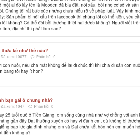
 một ai đó lấy tên là Meoden đã bịa đặt, nói xấu, bôi nhọ cơ sở và sản
i. Chúng tôi rất bức xúc nhưng chưa hiểu rõ về pháp luật. Vậy kính m
y: Sản phẩm bị nói xấu trên facebook thì chúng tôi có thể kiện, yêu cầ
n lỗi không? Có thể đòi bồi thường thiệt hại được không? Người viết trê
tính, địa chỉ thì phải làm sao?
 thừa kế như thế nào?
Đã xem: 10077
Phản hồi: 0
 con nuôi, nếu cha mất không để lại di chúc thì khi chia di sản con nuô
n bằng tôi hay ít hơn?
nh bạn gái ở chung nhà?
Đã xem: 1047
Phản hồi: 0
y 25 tuổi quê ở Tiền Giang, em sống cùng nhà như vợ chồng với anh 
háng gần đây Đạt thường xuyên có hay vi đánh em, dù không bị thươn
giống bạo lực gia đình nhưng em và Đạt chưa kết hôn nên em muốn hỏ
ạt tiền không ạ?