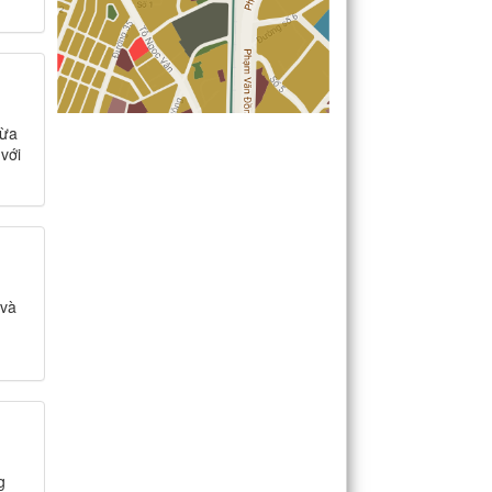
vừa
với
 và
g