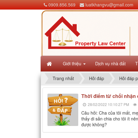
0909.856.569
luatkhangvu@gmail.com
Giới thiệu
Dịch vụ nhà đất
T
Trang nhất
Hỏi đáp
Hỏi đáp p
Thời điểm từ chối nhận 
28/02/2022 10:10:27 PM
Câu hỏi: Cha của tôi mất, mẹ 
thấy di sản chia cho tôi ít n
được không?