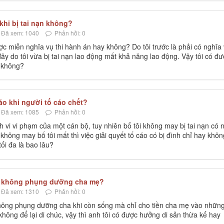
khi bị tai nạn không?
Đã xem: 1040
Phản hồi: 0
ược miễn nghĩa vụ thi hành án hay không? Do tôi trước là phải có nghĩa
ây do tôi vừa bị tai nạn lao động mất khả năng lao động. Vậy tôi có đ
y không?
cáo khi người tố cáo chết?
Đã xem: 1085
Phản hồi: 0
nh vi vi phạm của một cán bộ, tuy nhiên bố tôi không may bị tai nạn có 
không may bố tôi mất thì việc giải quyết tố cáo có bị đình chỉ hay khôn
tối đa là bao lâu?
i không phụng dưỡng cha mẹ?
Đã xem: 1310
Phản hồi: 0
không phụng dưỡng cha khi còn sống mà chỉ cho tiền cha mẹ vào nhữn
 không để lại di chúc, vậy thì anh tôi có được hưởng di sản thừa kế hay