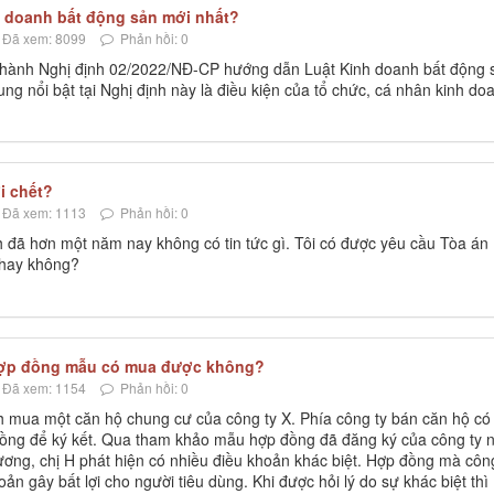
h doanh bất động sản mới nhất?
Đã xem: 8099
Phản hồi: 0
 hành Nghị định 02/2022/NĐ-CP hướng dẫn Luật Kinh doanh bất động 
ng nổi bật tại Nghị định này là điều kiện của tổ chức, cá nhân kinh do
i chết?
Đã xem: 1113
Phản hồi: 0
ích đã hơn một năm nay không có tin tức gì. Tôi có được yêu cầu Tòa án
 hay không?
ợp đồng mẫu có mua được không?
Đã xem: 1154
Phản hồi: 0
nh mua một căn hộ chung cư của công ty X. Phía công ty bán căn hộ có
đồng để ký kết. Qua tham khảo mẫu hợp đồng đã đăng ký của công ty 
ương, chị H phát hiện có nhiều điều khoản khác biệt. Hợp đồng mà côn
ản gây bất lợi cho người tiêu dùng. Khi được hỏi lý do sự khác biệt thì