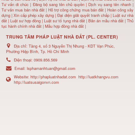
Tư vấn di chúc
|
Đăng bộ sang tên chủ quyền
|
Dịch vụ sang tên nhanh
|
Tư vấn mua bán nhà đất
| Hỗ trợ công chứng mua bán đất |
Hoàn công xây
dựng
|
Xin cấp phép xây dựng
|
Đại diện giải quyết tranh chấp
|
Luật sư nhà
đất
| Luật sư hợp đồng | Luật sư tố tụng nhà đất |
Bản án mẫu nhà đất
|
Thủ
tục hành chính nhà đất
|
Mẫu hợp đồng nhà đất
|
TRUNG TÂM PHÁP LUẬT NHÀ ĐẤT (PL. CENTER)
Địa chỉ:
Tầng 4, số 3 Nguyễn Thị Nhung - KĐT Vạn Phúc,
Phường Hiệp Bình, Tp. Hồ Chí Minh
Điện thoại:
0909.856.569
Email:
lsphamanhtuan@gmail.com
Website:
http://phapluatnhadat.com
http://luatkhangvu.com
http://luatsusaigonvn.com