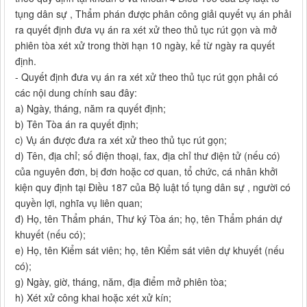
tụng dân sự , Thẩm phán được phân công giải quyết vụ án phải
ra quyết định đưa vụ án ra xét xử theo thủ tục rút gọn và mở
phiên tòa xét xử trong thời hạn 10 ngày, kể từ ngày ra quyết
định.
- Quyết định đưa vụ án ra xét xử theo thủ tục rút gọn phải có
các nội dung chính sau đây:
a) Ngày, tháng, năm ra quyết định;
b) Tên Tòa án ra quyết định;
c) Vụ án được đưa ra xét xử theo thủ tục rút gọn;
d) Tên, địa chỉ; số điện thoại, fax, địa chỉ thư điện tử (nếu có)
của nguyên đơn, bị đơn hoặc cơ quan, tổ chức, cá nhân khởi
kiện quy định tại Điều 187 của Bộ luật tố tụng dân sự , người có
quyền lợi, nghĩa vụ liên quan;
đ) Họ, tên Thẩm phán, Thư ký Tòa án; họ, tên Thẩm phán dự
khuyết (nếu có);
e) Họ, tên Kiểm sát viên; họ, tên Kiểm sát viên dự khuyết (nếu
có);
g) Ngày, giờ, tháng, năm, địa điểm mở phiên tòa;
h) Xét xử công khai hoặc xét xử kín;