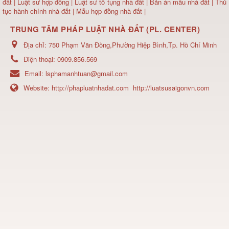
đất
| Luật sư hợp đồng | Luật sư tố tụng nhà đất |
Bản án mẫu nhà đất
|
Thủ
tục hành chính nhà đất
|
Mẫu hợp đồng nhà đất
|
TRUNG TÂM PHÁP LUẬT NHÀ ĐẤT (PL. CENTER)
Địa chỉ:
750 Phạm Văn Đồng,Phường Hiệp Bình,Tp. Hồ Chí Minh
Điện thoại:
0909.856.569
Email:
lsphamanhtuan@gmail.com
Website:
http://phapluatnhadat.com
http://luatsusaigonvn.com