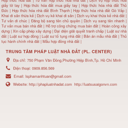
Hợp thức hóa đất
|
Tư vấn hợp thức hóa nhà đất
|
Dịch vụ hợp thức hóa
giấy tờ tay
|
Hợp thức hóa đất mua giấy tay
|
Hợp thức hóa nhà đất Thủ
Đức
|
Hợp thức hóa nhà đất Bình Thạnh
|
Hợp thức hóa nhà đất Gò Vấp
|
Khai di sản thừa kế
|
Dịch vụ kê khai di sản
|
Dịch vụ khai thừa kế nhà đất
|
Tư vấn di chúc
|
Đăng bộ sang tên chủ quyền
|
Dịch vụ sang tên nhanh
|
Tư vấn mua bán nhà đất
| Hỗ trợ công chứng mua bán đất |
Hoàn công xây
dựng
|
Xin cấp phép xây dựng
|
Đại diện giải quyết tranh chấp
|
Luật sư nhà
đất
| Luật sư hợp đồng | Luật sư tố tụng nhà đất |
Bản án mẫu nhà đất
|
Thủ
tục hành chính nhà đất
|
Mẫu hợp đồng nhà đất
|
TRUNG TÂM PHÁP LUẬT NHÀ ĐẤT (PL. CENTER)
Địa chỉ:
750 Phạm Văn Đồng,Phường Hiệp Bình,Tp. Hồ Chí Minh
Điện thoại:
0909.856.569
Email:
lsphamanhtuan@gmail.com
Website:
http://phapluatnhadat.com
http://luatsusaigonvn.com