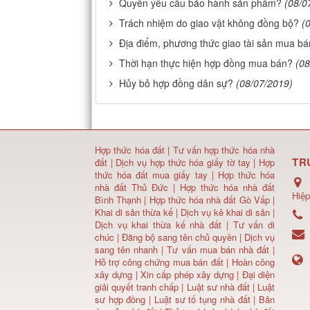
Quyền yêu cầu bảo hành sản phẩm?
(08/0
Trách nhiệm do giao vật không đồng bộ?
(
Địa điểm, phương thức giao tài sản mua b
Thời hạn thực hiện hợp đồng mua bán?
(08
Hủy bỏ hợp đồng dân sự?
(08/07/2019)
Hợp thức hóa đất
|
Tư vấn hợp thức hóa nhà
TR
đất
|
Dịch vụ hợp thức hóa giấy tờ tay
|
Hợp
thức hóa đất mua giấy tay
|
Hợp thức hóa
nhà đất Thủ Đức
|
Hợp thức hóa nhà đất
Hiệp
Bình Thạnh
|
Hợp thức hóa nhà đất Gò Vấp
|
Khai di sản thừa kế
|
Dịch vụ kê khai di sản
|
Dịch vụ khai thừa kế nhà đất
|
Tư vấn di
chúc
|
Đăng bộ sang tên chủ quyền
|
Dịch vụ
sang tên nhanh
|
Tư vấn mua bán nhà đất
|
Hỗ trợ công chứng mua bán đất |
Hoàn công
xây dựng
|
Xin cấp phép xây dựng
|
Đại diện
giải quyết tranh chấp
|
Luật sư nhà đất
| Luật
sư hợp đồng | Luật sư tố tụng nhà đất |
Bản