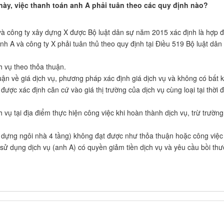
này, việc thanh toán anh A phải tuân theo các quy định nào?
và công ty xây dựng X được Bộ luật dân sự năm 2015 xác định là hợp 
anh A và công ty X phải tuân thủ theo quy định tại Điều 519 Bộ luật dân
ch vụ theo thỏa thuận.
uận về giá dịch vụ, phương pháp xác định giá dịch vụ và không có bất 
 được xác định căn cứ vào giá thị trường của dịch vụ cùng loại tại thời 
h vụ tại địa điểm thực hiện công việc khi hoàn thành dịch vụ, trừ trường
 dựng ngôi nhà 4 tầng) không đạt được như thỏa thuận hoặc công việc
sử dụng dịch vụ (anh A) có quyền giảm tiền dịch vụ và yêu cầu bồi th