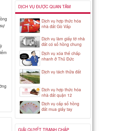
DỊCH VỤ ĐƯỢC QUAN TÂM
đồng
Dịch vụ hợp thức hóa
 sự
nhà đất Gò Vấp
Dịch vụ làm giấy tờ nhà
đất có sổ hồng chung
kỳ
điểm
Dịch vụ xóa thế chấp
nhanh ở Thủ Đức
Dịch vụ tách thửa đất
ường
Dịch vụ hợp thức hóa
nhà đất quận 12
Dịch vụ cấp sổ hồng
đất mua giấy tay
GIẢI QUYẾT TRANH CHẤP