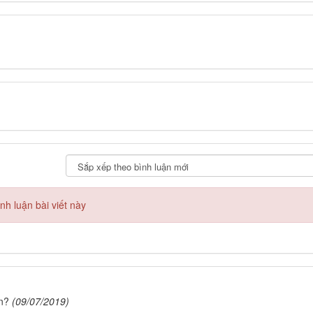
h luận bài viết này
n?
(09/07/2019)