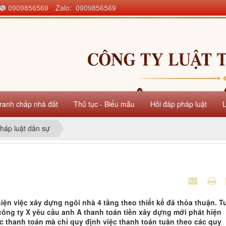
0909856569
Zalo: 0909856569
ranh chấp nhà đất
Thủ tục - Biểu mẫu
Hỏi đáp pháp luật
háp luật dân sự
iện việc xây dựng ngôi nhà 4 tầng theo thiết kế đã thỏa thuận. T
công ty X yêu cầu anh A thanh toán tiền xây dựng mới phát hiện
c thanh toán mà chỉ quy định việc thanh toán tuân theo các quy