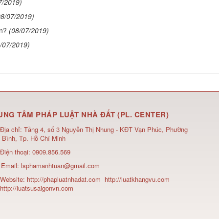
7/2019)
08/07/2019)
án?
(08/07/2019)
/07/2019)
UNG TÂM PHÁP LUẬT NHÀ ĐẤT (PL. CENTER)
Địa chỉ:
Tầng 4, số 3 Nguyễn Thị Nhung - KĐT Vạn Phúc, Phường
 Bình, Tp. Hồ Chí Minh
Điện thoại:
0909.856.569
Email:
lsphamanhtuan@gmail.com
Website:
http://phapluatnhadat.com
http://luatkhangvu.com
http://luatsusaigonvn.com