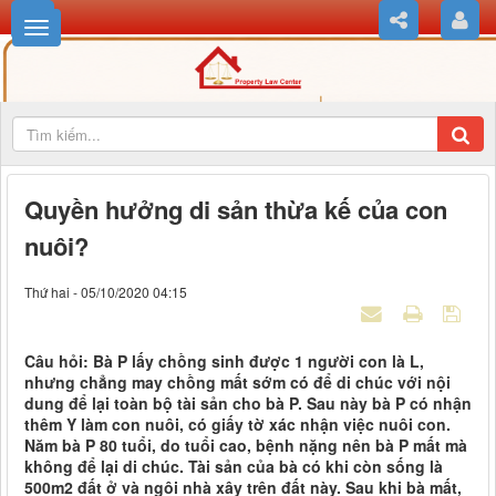
Quyền hưởng di sản thừa kế của con
nuôi?
Thứ hai - 05/10/2020 04:15
Câu hỏi: Bà P lấy chồng sinh được 1 người con là L,
nhưng chẳng may chồng mất sớm có để di chúc với nội
dung để lại toàn bộ tài sản cho bà P. Sau này bà P có nhận
thêm Y làm con nuôi, có giấy tờ xác nhận việc nuôi con.
Năm bà P 80 tuổi, do tuổi cao, bệnh nặng nên bà P mất mà
không để lại di chúc. Tài sản của bà có khi còn sống là
500m2 đất ở và ngôi nhà xây trên đất này. Sau khi bà mất,