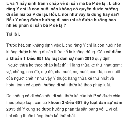
L và Y nảy sinh tranh chấp về di sản mà bà P để lại. L cho
rằng Y chỉ là con nuôi nên không có quyền được hưởng
di sản mà bà P để lại. Hỏi, L nói như vậy là đúng hay sai?
Nếu Y cũng được hưởng di sản thì sẽ được hưởng bao
nhiêu phần di sản bà P để lại?
Trả lời:
Trước hết, xin khẳng định việc L cho rằng Y chỉ là con nuôi nên
không được hưởng di sản thừa kế là không đúng. Căn cứ
điểm
a khoản 1 Điều 651 Bộ luật dân sự năm 2015
quy định
Người thừa kế theo pháp luật thì: ”Hàng thừa kế thứ nhất gồm:
vợ, chồng, cha đẻ, mẹ đẻ, cha nuôi, mẹ nuôi, con đẻ, con nuôi
của người chết;” như vậy Y thuộc hàng thừa kế thứ nhất và
hoàn toàn có quyền hưởng di sản thừa kế theo pháp luật.
Do không có di chúc nên di sản thừa kế của bà P sẽ được chia
theo pháp luật, căn cứ
khoản 3 Điều 651 Bộ luật dân sự năm
2015
thì Y cũng sẽ được hưởng phần tài sản bằng với L vì cả
hai cũng thuộc hàng thừa kế thứ nhất.