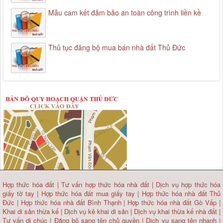
Mẫu cam kết đảm bảo an toàn công trình liền kề
Thủ tục đăng bộ mua bán nhà đất Thủ Đức
Hợp thức hóa đất
|
Tư vấn hợp thức hóa nhà đất
|
Dịch vụ hợp thức hóa
giấy tờ tay
|
Hợp thức hóa đất mua giấy tay
|
Hợp thức hóa nhà đất Thủ
Đức
|
Hợp thức hóa nhà đất Bình Thạnh
|
Hợp thức hóa nhà đất Gò Vấp
|
Khai di sản thừa kế
|
Dịch vụ kê khai di sản
|
Dịch vụ khai thừa kế nhà đất
|
Tư vấn di chúc
|
Đăng bộ sang tên chủ quyền
|
Dịch vụ sang tên nhanh
|