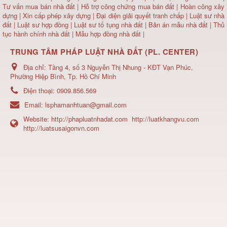
Tư vấn mua bán nhà đất
| Hỗ trợ công chứng mua bán đất |
Hoàn công xây
dựng
|
Xin cấp phép xây dựng
|
Đại diện giải quyết tranh chấp
|
Luật sư nhà
đất
| Luật sư hợp đồng | Luật sư tố tụng nhà đất |
Bản án mẫu nhà đất
|
Thủ
tục hành chính nhà đất
|
Mẫu hợp đồng nhà đất
|
TRUNG TÂM PHÁP LUẬT NHÀ ĐẤT (PL. CENTER)
Địa chỉ:
Tầng 4, số 3 Nguyễn Thị Nhung - KĐT Vạn Phúc,
Phường Hiệp Bình, Tp. Hồ Chí Minh
Điện thoại:
0909.856.569
Email:
lsphamanhtuan@gmail.com
Website:
http://phapluatnhadat.com
http://luatkhangvu.com
http://luatsusaigonvn.com