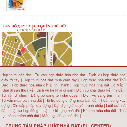
Hợp thức hóa đất
|
Tư vấn hợp thức hóa nhà đất
|
Dịch vụ hợp thức hóa
giấy tờ tay
|
Hợp thức hóa đất mua giấy tay
|
Hợp thức hóa nhà đất Thủ
Đức
|
Hợp thức hóa nhà đất Bình Thạnh
|
Hợp thức hóa nhà đất Gò Vấp
|
Khai di sản thừa kế
|
Dịch vụ kê khai di sản
|
Dịch vụ khai thừa kế nhà đất
|
Tư vấn di chúc
|
Đăng bộ sang tên chủ quyền
|
Dịch vụ sang tên nhanh
|
Tư vấn mua bán nhà đất
| Hỗ trợ công chứng mua bán đất |
Hoàn công xây
dựng
|
Xin cấp phép xây dựng
|
Đại diện giải quyết tranh chấp
|
Luật sư nhà
đất
| Luật sư hợp đồng | Luật sư tố tụng nhà đất |
Bản án mẫu nhà đất
|
Thủ
tục hành chính nhà đất
|
Mẫu hợp đồng nhà đất
|
TRUNG TÂM PHÁP LUẬT NHÀ ĐẤT (PL. CENTER)