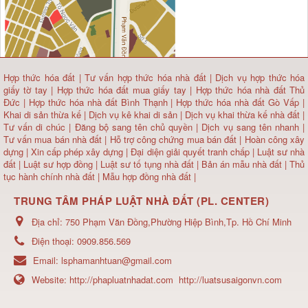
Hợp thức hóa đất
|
Tư vấn hợp thức hóa nhà đất
|
Dịch vụ hợp thức hóa
giấy tờ tay
|
Hợp thức hóa đất mua giấy tay
|
Hợp thức hóa nhà đất Thủ
Đức
|
Hợp thức hóa nhà đất Bình Thạnh
|
Hợp thức hóa nhà đất Gò Vấp
|
Khai di sản thừa kế
|
Dịch vụ kê khai di sản
|
Dịch vụ khai thừa kế nhà đất
|
Tư vấn di chúc
|
Đăng bộ sang tên chủ quyền
|
Dịch vụ sang tên nhanh
|
Tư vấn mua bán nhà đất
| Hỗ trợ công chứng mua bán đất |
Hoàn công xây
dựng
|
Xin cấp phép xây dựng
|
Đại diện giải quyết tranh chấp
|
Luật sư nhà
đất
| Luật sư hợp đồng | Luật sư tố tụng nhà đất |
Bản án mẫu nhà đất
|
Thủ
tục hành chính nhà đất
|
Mẫu hợp đồng nhà đất
|
TRUNG TÂM PHÁP LUẬT NHÀ ĐẤT (PL. CENTER)
Địa chỉ:
750 Phạm Văn Đồng,Phường Hiệp Bình,Tp. Hồ Chí Minh
Điện thoại:
0909.856.569
Email:
lsphamanhtuan@gmail.com
Website:
http://phapluatnhadat.com
http://luatsusaigonvn.com