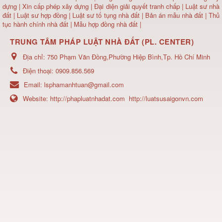
dựng
|
Xin cấp phép xây dựng
|
Đại diện giải quyết tranh chấp
|
Luật sư nhà
đất
| Luật sư hợp đồng | Luật sư tố tụng nhà đất |
Bản án mẫu nhà đất
|
Thủ
tục hành chính nhà đất
|
Mẫu hợp đồng nhà đất
|
TRUNG TÂM PHÁP LUẬT NHÀ ĐẤT (PL. CENTER)
Địa chỉ:
750 Phạm Văn Đồng,Phường Hiệp Bình,Tp. Hồ Chí Minh
Điện thoại:
0909.856.569
Email:
lsphamanhtuan@gmail.com
Website:
http://phapluatnhadat.com
http://luatsusaigonvn.com