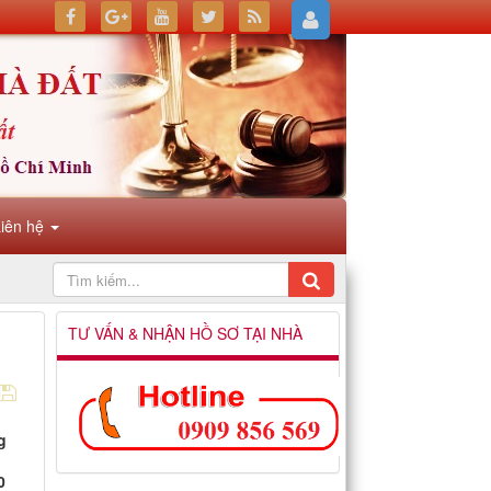
Liên hệ
TƯ VẤN & NHẬN HỒ SƠ TẠI NHÀ
g
0