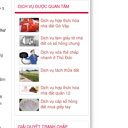
DỊCH VỤ ĐƯỢC QUAN TÂM
y 1
Dịch vụ hợp thức hóa
nhà đất Gò Vấp
như
Dịch vụ làm giấy tờ nhà
đất có sổ hồng chung
Dịch vụ xóa thế chấp
lý
nhanh ở Thủ Đức
Dịch vụ tách thửa đất
n
năm
Dịch vụ hợp thức hóa
nhà đất quận 12
ới
Dịch vụ cấp sổ hồng
i
đất mua giấy tay
GIẢI QUYẾT TRANH CHẤP
a