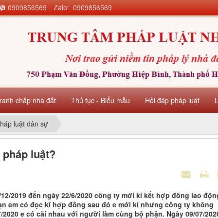
0909856569
Zalo: 0909856569
ranh chấp nhà đất
Thủ tục - Biểu mẫu
Hỏi đáp pháp luật
háp luật dân sự
i pháp luật?
/12/2019 đến ngày 22/6/2020 công ty mới kí kết hợp đồng lao độn
ạn em có đọc kĩ hợp đồng sau đó e mới kí nhưng công ty không
7/2020 e có cãi nhau với người làm cùng bộ phận. Ngày 09/07/202