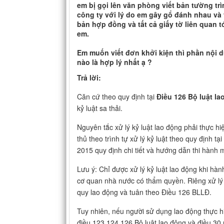
em bị gọi lên văn phòng viết bản tường t
công ty với lý do em gây gổ đánh nhau và 
bản hợp đồng và tất cả giấy tờ liên quan t
em.
Em muốn viết đơn khởi kiện thì phần nội 
nào là hợp lý nhất ạ ?
Trả lời:
Căn cứ theo quy định tại
Điều 126 Bộ luật l
kỷ luật sa thải.
Nguyên tắc xử lý kỷ luật lao động phải thực h
thủ theo trình tự xử lý kỷ luật theo quy định tại
2015 quy định chi tiết và hướng dẫn thi hành m
Lưu ý: Chỉ được xử lý kỷ luật lao động khi hàn
cơ quan nhà nước có thẩm quyền. Riêng xử lý k
quy lao động và tuân theo Điều 126 BLLĐ.
Tuy nhiên, nếu người sử dụng lao động thực hiện
điều 123,124,126 Bộ luật lao động và điều 30 