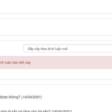
h luận bài viết này
i được không?
(14/04/2021)
hia di sản và tặng cho tài sản?
(16/04/2021)