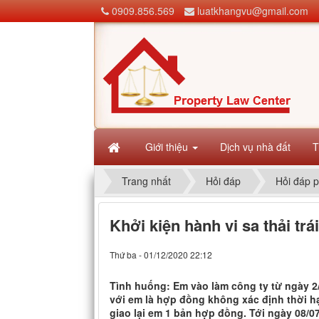
0909.856.569
luatkhangvu@gmail.com
Giới thiệu
Dịch vụ nhà đất
T
Trang nhất
Hỏi đáp
Hỏi đáp p
Khởi kiện hành vi sa thải trá
Thứ ba - 01/12/2020 22:12
Tình huống: Em vào làm công ty từ ngày 2
với em là hợp đồng không xác định thời h
giao lại em 1 bản hợp đồng. Tới ngày 08/0