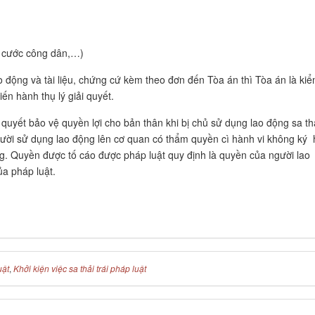
n cước công dân,…)
ao động và tài liệu, chứng cứ kèm theo đơn đến Tòa án thì Tòa án là ki
iến hành thụ lý giải quyết.
 quyết bảo vệ quyền lợi cho bản thân khi bị chủ sử dụng lao động sa th
người sử dụng lao động lên cơ quan có thẩm quyền cì hành vi không ký
. Quyền được tố cáo được pháp luật quy định là quyền của người lao
ủa pháp luật.
uật
,
Khởi kiện việc sa thải trái pháp luật