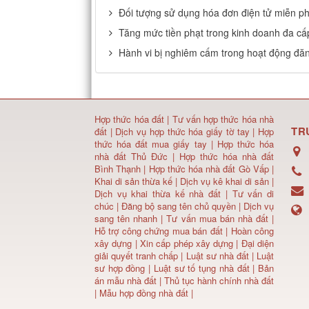
Đối tượng sử dụng hóa đơn điện tử miễn ph
Tăng mức tiền phạt trong kinh doanh đa cấ
Hành vi bị nghiêm cấm trong hoạt động đă
Hợp thức hóa đất
|
Tư vấn hợp thức hóa nhà
TR
đất
|
Dịch vụ hợp thức hóa giấy tờ tay
|
Hợp
thức hóa đất mua giấy tay
|
Hợp thức hóa
nhà đất Thủ Đức
|
Hợp thức hóa nhà đất
Bình Thạnh
|
Hợp thức hóa nhà đất Gò Vấp
|
Khai di sản thừa kế
|
Dịch vụ kê khai di sản
|
Dịch vụ khai thừa kế nhà đất
|
Tư vấn di
chúc
|
Đăng bộ sang tên chủ quyền
|
Dịch vụ
sang tên nhanh
|
Tư vấn mua bán nhà đất
|
Hỗ trợ công chứng mua bán đất |
Hoàn công
xây dựng
|
Xin cấp phép xây dựng
|
Đại diện
giải quyết tranh chấp
|
Luật sư nhà đất
| Luật
sư hợp đồng | Luật sư tố tụng nhà đất |
Bản
án mẫu nhà đất
|
Thủ tục hành chính nhà đất
|
Mẫu hợp đồng nhà đất
|