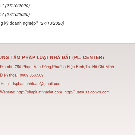
í?
(27/10/2020)
p?
(27/10/2020)
ng ký doanh nghiệp?
(27/10/2020)
UNG TÂM PHÁP LUẬT NHÀ ĐẤT (PL. CENTER)
Địa chỉ:
750 Phạm Văn Đồng,Phường Hiệp Bình,Tp. Hồ Chí Minh
Điện thoại:
0909.856.569
Email:
lsphamanhtuan@gmail.com
Website:
http://phapluatnhadat.com
http://luatsusaigonvn.com