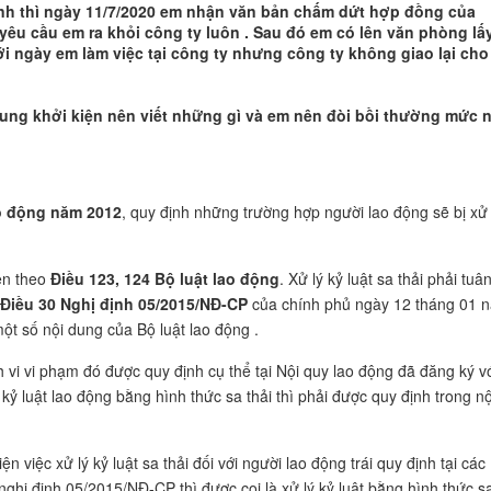
rình thì ngày 11/7/2020 em nhận văn bản chấm dứt hợp đồng của
yêu cầu em ra khỏi công ty luôn . Sau đó em có lên văn phòng lấ
ới ngày em làm việc tại công ty nhưng công ty không giao lại cho
dung khởi kiện nên viết những gì và em nên đòi bồi thường mức 
ao động năm 2012
, quy định những trường hợp người lao động sẽ bị xử 
iện theo
Điều 123, 124 Bộ luật lao động
. Xử lý kỷ luật sa thải phải tuâ
Điều 30 Nghị định 05/2015/NĐ-CP
của chính phủ ngày 12 tháng 01 
ột số nội dung của Bộ luật lao động .
h vi vi phạm đó được quy định cụ thể tại Nội quy lao động đã đăng ký v
ỷ luật lao động bằng hình thức sa thải thì phải được quy định trong nộ
 việc xử lý kỷ luật sa thải đối với người lao động trái quy định tại các
nghị định 05/2015/NĐ-CP thì được coi là xử lý kỷ luật bằng hình thức s