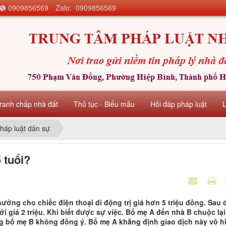
0909856569
Zalo: 0909856569
ranh chấp nhà đất
Thủ tục - Biểu mẫu
Hỏi đáp pháp luật
háp luật dân sự
 tuổi?
ưởng cho chiếc điện thoại di động trị giá hơn 5 triệu đồng. Sau 
ới giá 2 triệu. Khi biết được sự việc. Bố mẹ A đến nhà B chuộc lại
ưng bố mẹ B không đồng ý. Bố mẹ A khẳng định giao dịch này vô h