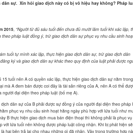
h dân sự. Xin hỏi giao dịch này có bị vô hiệu hay không? Pháp lu
ăm 2015
,
“Người từ đủ sáu tuổi đến chưa đủ mười lăm tuổi khi xác lập, 
n theo pháp luật đồng ý, trừ giao dịch dân sự phục vụ nhu cầu sinh hoạ
tám tuổi tự mình xác lập, thực hiện giao dịch dân sự, trừ giao dịch dân
i đăng k
ý và giao dịch dân sự khác theo quy
đ
ịnh của luật phả
i đư
ợ
c ng
ủ 15 tuổi nên A có quyền xác lập, thực hiện giao dịch dân sự nằm trong
oại mà A đem bán được coi đây là tài sản riêng của A, nên A có thể đượ
người đại diện theo pháp luật (bố mẹ A).
ao dịch dân sự của B phải được sự đồng ý của người đại diện theo pháp 
ỏ nhằm phục vụ nhu cầu sinh hoạt hằng ngày phù hợp với lứa tuổi như m
ày B thực hiện giao dịch mua bán điện thoại thì không phải là phục vụ
 với lứa tuổi nên không được pháp luật công nhận. Khi bị phát hiện sẽ
a là hai bên trả lại cho nhau những gì đã nhận. Vậy trong trường hợp n