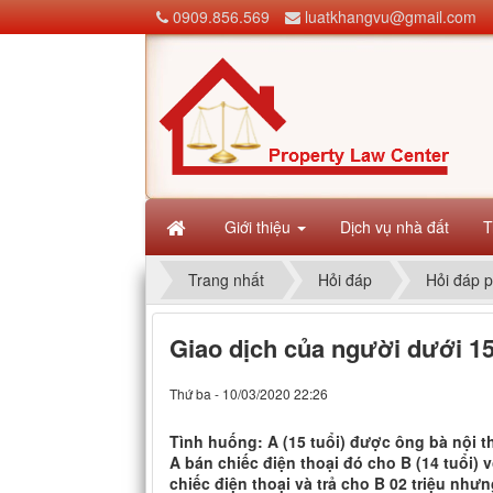
0909.856.569
luatkhangvu@gmail.com
Giới thiệu
Dịch vụ nhà đất
T
Trang nhất
Hỏi đáp
Hỏi đáp p
Giao dịch của người dưới 15
Thứ ba - 10/03/2020 22:26
Tình huống: A (15 tuổi) được ông bà nội th
A bán chiếc điện thoại đó cho B (14 tuổi) v
chiếc điện thoại và trả cho B 02 triệu nh