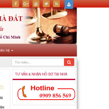
Liên hệ
TƯ VẤN & NHẬN HỒ SƠ TẠI NHÀ
đó
iệu