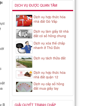
ật
DỊCH VỤ ĐƯỢC QUAN TÂM
Dịch vụ hợp thức hóa
nhà đất Gò Vấp
thực
t
Dịch vụ làm giấy tờ nhà
đất có sổ hồng chung
Dịch vụ xóa thế chấp
nhanh ở Thủ Đức
ư
ờ
i
Dịch vụ tách thửa đất
c
Dịch vụ hợp thức hóa
nhà đất quận 12
luật
Dịch vụ cấp sổ hồng
đất mua giấy tay
ua
ày B
GIẢI QUYẾT TRANH CHẤP