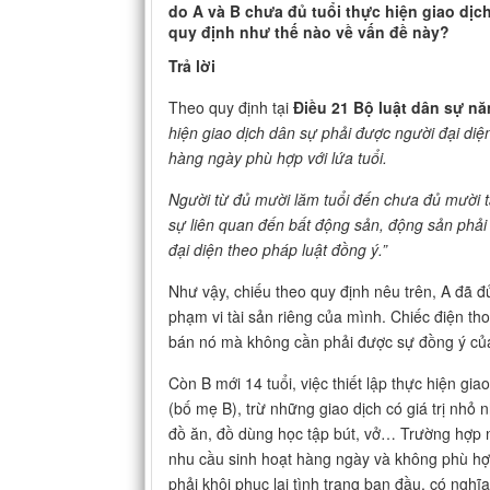
do A và B chưa đủ tuổi thực hiện giao dịc
quy định như thế nào về vấn đề này?
Trả lời
Theo quy định tại
Điều 21 Bộ luật dân sự n
hiện giao dịch dân sự phải được người đại diệ
hàng ngày phù hợp với lứa tuổi.
Ngư
ời từ
đ
ủ
mư
ờ
i lăm tu
ổ
i đ
ế
n chưa đ
ủ
mư
ời 
sự
liên quan đ
ến bấ
t đ
ộng sả
n, đ
ộng sản phả
đ
ại diện theo pháp luậ
t đ
ồng ý.”
Như vậy, chiếu theo quy định nêu trên, A đã đ
phạm vi tài sản riêng của mình. Chiếc điện th
bán nó mà không cần phải được sự đồng ý của 
Còn B mới 14 tuổi, việc thiết lập thực hiện gi
(bố mẹ B), trừ những giao dịch có giá trị nh
đồ ăn, đồ dùng học tập bút, vở… Trường hợp n
nhu cầu sinh hoạt hàng ngày và không phù hợp
phải khôi phục lại tình trạng ban đầu, có nghĩ