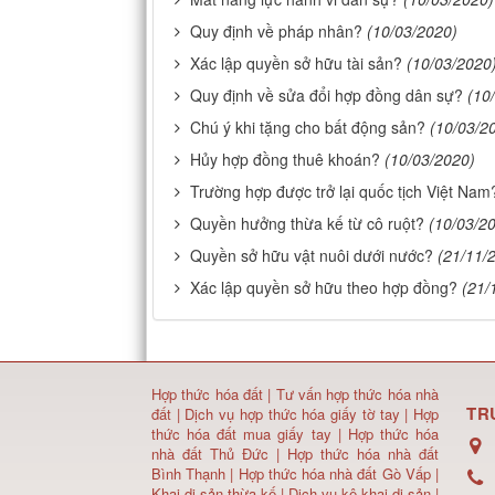
Quy định về pháp nhân?
(10/03/2020)
Xác lập quyền sở hữu tài sản?
(10/03/2020
Quy định về sửa đổi hợp đồng dân sự?
(10
Chú ý khi tặng cho bất động sản?
(10/03/2
Hủy hợp đồng thuê khoán?
(10/03/2020)
Trường hợp được trở lại quốc tịch Việt Nam
Quyền hưởng thừa kế từ cô ruột?
(10/03/2
Quyền sở hữu vật nuôi dưới nước?
(21/11/
Xác lập quyền sở hữu theo hợp đồng?
(21/
Hợp thức hóa đất
|
Tư vấn hợp thức hóa nhà
TR
đất
|
Dịch vụ hợp thức hóa giấy tờ tay
|
Hợp
thức hóa đất mua giấy tay
|
Hợp thức hóa
nhà đất Thủ Đức
|
Hợp thức hóa nhà đất
Bình Thạnh
|
Hợp thức hóa nhà đất Gò Vấp
|
Khai di sản thừa kế
|
Dịch vụ kê khai di sản
|