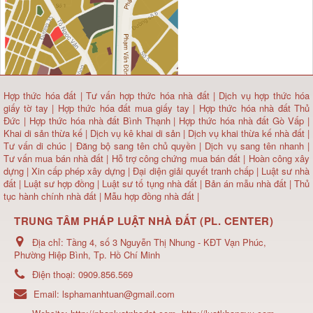
Hợp thức hóa đất
|
Tư vấn hợp thức hóa nhà đất
|
Dịch vụ hợp thức hóa
giấy tờ tay
|
Hợp thức hóa đất mua giấy tay
|
Hợp thức hóa nhà đất Thủ
Đức
|
Hợp thức hóa nhà đất Bình Thạnh
|
Hợp thức hóa nhà đất Gò Vấp
|
Khai di sản thừa kế
|
Dịch vụ kê khai di sản
|
Dịch vụ khai thừa kế nhà đất
|
Tư vấn di chúc
|
Đăng bộ sang tên chủ quyền
|
Dịch vụ sang tên nhanh
|
Tư vấn mua bán nhà đất
| Hỗ trợ công chứng mua bán đất |
Hoàn công xây
dựng
|
Xin cấp phép xây dựng
|
Đại diện giải quyết tranh chấp
|
Luật sư nhà
đất
| Luật sư hợp đồng | Luật sư tố tụng nhà đất |
Bản án mẫu nhà đất
|
Thủ
tục hành chính nhà đất
|
Mẫu hợp đồng nhà đất
|
TRUNG TÂM PHÁP LUẬT NHÀ ĐẤT (PL. CENTER)
Địa chỉ:
Tầng 4, số 3 Nguyễn Thị Nhung - KĐT Vạn Phúc,
Phường Hiệp Bình, Tp. Hồ Chí Minh
Điện thoại:
0909.856.569
Email:
lsphamanhtuan@gmail.com