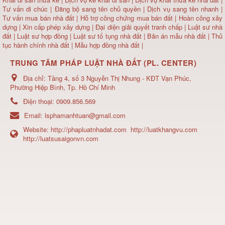
Tư vấn di chúc
|
Đăng bộ sang tên chủ quyền
|
Dịch vụ sang tên nhanh
|
Tư vấn mua bán nhà đất
| Hỗ trợ công chứng mua bán đất |
Hoàn công xây
dựng
|
Xin cấp phép xây dựng
|
Đại diện giải quyết tranh chấp
|
Luật sư nhà
đất
| Luật sư hợp đồng | Luật sư tố tụng nhà đất |
Bản án mẫu nhà đất
|
Thủ
tục hành chính nhà đất
|
Mẫu hợp đồng nhà đất
|
TRUNG TÂM PHÁP LUẬT NHÀ ĐẤT (PL. CENTER)
Địa chỉ:
Tầng 4, số 3 Nguyễn Thị Nhung - KĐT Vạn Phúc,
Phường Hiệp Bình, Tp. Hồ Chí Minh
Điện thoại:
0909.856.569
Email:
lsphamanhtuan@gmail.com
Website:
http://phapluatnhadat.com
http://luatkhangvu.com
http://luatsusaigonvn.com