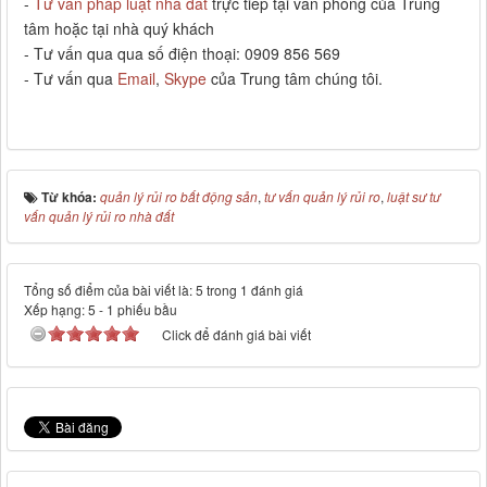
-
Tư vấn pháp luật nhà đất
trực tiếp tại văn phòng của Trung
tâm hoặc tại nhà quý khách
- Tư vấn qua qua số điện thoại: 0909 856 569
- Tư vấn qua
Email
,
Skype
của Trung tâm chúng tôi.
Từ khóa:
quản lý rủi ro bất động sản
,
tư vấn quản lý rủi ro
,
luật sư tư
vấn quản lý rủi ro nhà đất
Tổng số điểm của bài viết là: 5 trong 1 đánh giá
Xếp hạng:
5
-
1
phiếu bầu
Click để đánh giá bài viết