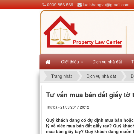
0909.856.569
luatkhangvu@gmail.com
Giới thiệu
Dịch vụ nhà đất
T
Trang nhất
Dịch vụ nhà đất
D
Tư vấn mua bán đất giấy tờ 
Thứ ba - 21/03/2017 20:12
Quý khách đang có dự định mua bán hoặc 
lý về việc mua bán đất giấy tay? Quý kh
mua bán giấy tay? Quý khách đang muốn li