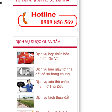
TƯ VẤN & NHẬN HỒ SƠ TẠI NHÀ
n -
DỊCH VỤ ĐƯỢC QUAN TÂM
Dịch vụ hợp thức hóa
nhà đất Gò Vấp
Dịch vụ làm giấy tờ nhà
đất có sổ hồng chung
Dịch vụ xóa thế chấp
nhanh ở Thủ Đức
Dịch vụ tách thửa đất