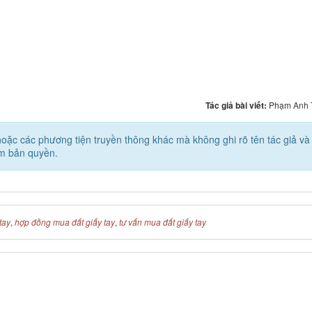
Tác giả bài viết:
Phạm Anh 
e hoặc các phương tiện truyền thông khác mà không ghi rõ tên tác giả và
ạm bản quyền.
tay
,
hợp đồng mua đất giấy tay
,
tư vấn mua đất giấy tay