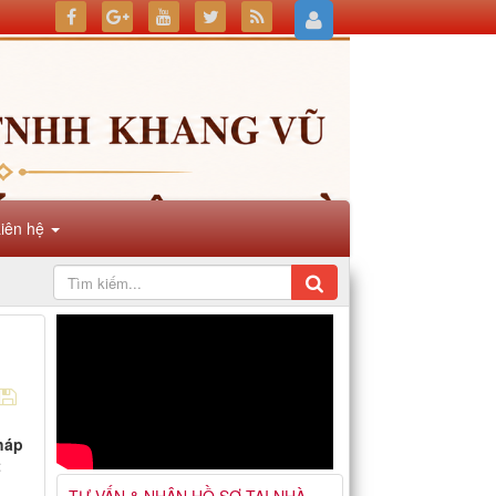
Liên hệ
háp
t