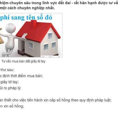
hiệm chuyên sâu trong lĩnh vực đất đai - rất hân hạnh được tư vấ
một cách chuyên nghiệp nhất.
Tư vấn mua bán đất giấy tờ tay
 như sau:
c định thời điểm mua bán;
iấy tờ tay;
 ro pháp lý;
 thiết cho việc tiến hành xin cấp sổ hồng theo quy định pháp luật;
iện xin sổ hồng;