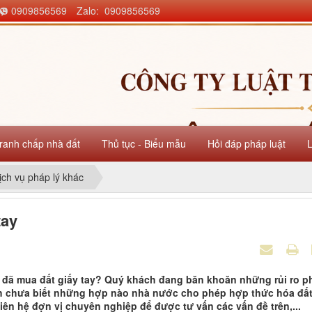
0909856569
Zalo: 0909856569
ranh chấp nhà đất
Thủ tục - Biểu mẫu
Hỏi đáp pháp luật
ịch vụ pháp lý khác
tay
đã mua đất giấy tay? Quý khách đang băn khoăn những rủi ro p
ách chưa biết những hợp nào nhà nước cho phép hợp thức hóa đấ
ên hệ đợn vị chuyên nghiệp để được tư vấn các vấn đề trên,...