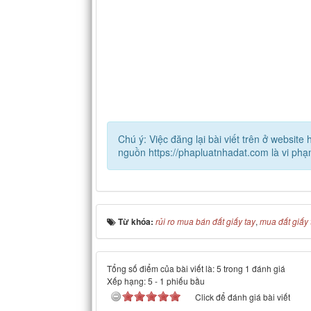
Chú ý: Việc đăng lại bài viết trên ở websit
nguồn https://phapluatnhadat.com là vi ph
Từ khóa:
rủi ro mua bán đất giấy tay
,
mua đất giấy 
Tổng số điểm của bài viết là: 5 trong 1 đánh giá
Xếp hạng:
5
-
1
phiếu bầu
Click để đánh giá bài viết