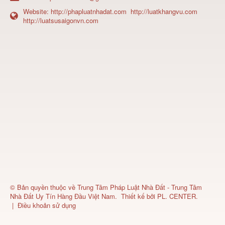
Website:
http://phapluatnhadat.com
http://luatkhangvu.com
http://luatsusaigonvn.com
© Bản quyền thuộc về
Trung Tâm Pháp Luật Nhà Đất - Trung Tâm
Nhà Đất Uy Tín Hàng Đầu Việt Nam
.
Thiết kế bởi
PL. CENTER
.
|
Điều khoản sử dụng