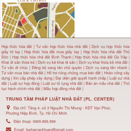
Hợp thức hóa đất
|
Tư vấn hợp thức hóa nhà đất
|
Dịch vụ hợp thức hóa
giấy tờ tay
|
Hợp thức hóa đất mua giấy tay
|
Hợp thức hóa nhà đất Thủ
Đức
|
Hợp thức hóa nhà đất Bình Thạnh
|
Hợp thức hóa nhà đất Gò Vấp
|
Khai di sản thừa kế
|
Dịch vụ kê khai di sản
|
Dịch vụ khai thừa kế nhà đất
|
Tư vấn di chúc
|
Đăng bộ sang tên chủ quyền
|
Dịch vụ sang tên nhanh
|
Tư vấn mua bán nhà đất
| Hỗ trợ công chứng mua bán đất |
Hoàn công xây
dựng
|
Xin cấp phép xây dựng
|
Đại diện giải quyết tranh chấp
|
Luật sư nhà
đất
| Luật sư hợp đồng | Luật sư tố tụng nhà đất |
Bản án mẫu nhà đất
|
Thủ
tục hành chính nhà đất
|
Mẫu hợp đồng nhà đất
|
TRUNG TÂM PHÁP LUẬT NHÀ ĐẤT (PL. CENTER)
Địa chỉ:
Tầng 4, số 3 Nguyễn Thị Nhung - KĐT Vạn Phúc,
Phường Hiệp Bình, Tp. Hồ Chí Minh
Điện thoại:
0909.856.569
Email:
lsphamanhtuan@gmail.com