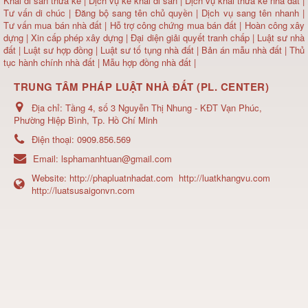
Khai di sản thừa kế
|
Dịch vụ kê khai di sản
|
Dịch vụ khai thừa kế nhà đất
|
Tư vấn di chúc
|
Đăng bộ sang tên chủ quyền
|
Dịch vụ sang tên nhanh
|
Tư vấn mua bán nhà đất
| Hỗ trợ công chứng mua bán đất |
Hoàn công xây
dựng
|
Xin cấp phép xây dựng
|
Đại diện giải quyết tranh chấp
|
Luật sư nhà
đất
| Luật sư hợp đồng | Luật sư tố tụng nhà đất |
Bản án mẫu nhà đất
|
Thủ
tục hành chính nhà đất
|
Mẫu hợp đồng nhà đất
|
TRUNG TÂM PHÁP LUẬT NHÀ ĐẤT (PL. CENTER)
Địa chỉ:
Tầng 4, số 3 Nguyễn Thị Nhung - KĐT Vạn Phúc,
Phường Hiệp Bình, Tp. Hồ Chí Minh
Điện thoại:
0909.856.569
Email:
lsphamanhtuan@gmail.com
Website:
http://phapluatnhadat.com
http://luatkhangvu.com
http://luatsusaigonvn.com