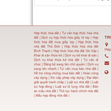
Hợp thức hóa đất
|
Tư vấn hợp thức hóa nhà
TR
đất
|
Dịch vụ hợp thức hóa giấy tờ tay
|
Hợp
thức hóa đất mua giấy tay
|
Hợp thức hóa
nhà đất Thủ Đức
|
Hợp thức hóa nhà đất
Hiệp
Bình Thạnh
|
Hợp thức hóa nhà đất Gò Vấp
|
Khai di sản thừa kế
|
Dịch vụ kê khai di sản
|
Dịch vụ khai thừa kế nhà đất
|
Tư vấn di
chúc
|
Đăng bộ sang tên chủ quyền
|
Dịch vụ
sang tên nhanh
|
Tư vấn mua bán nhà đất
|
Hỗ trợ công chứng mua bán đất |
Hoàn công
xây dựng
|
Xin cấp phép xây dựng
|
Đại diện
giải quyết tranh chấp
|
Luật sư nhà đất
| Luật
sư hợp đồng | Luật sư tố tụng nhà đất |
Bản
án mẫu nhà đất
|
Thủ tục hành chính nhà đất
|
Mẫu hợp đồng nhà đất
|