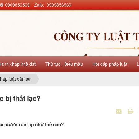
0909856569
Zalo: 0909856569
ranh chấp nhà đất
Thủ tục - Biểu mẫu
Hỏi đáp pháp luật
háp luật dân sự
 bị thất lạc?
 lạc được xác lập như thế nào?