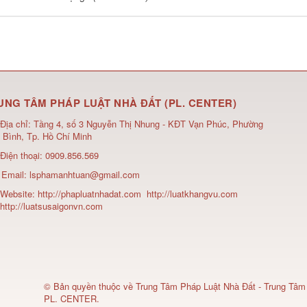
UNG TÂM PHÁP LUẬT NHÀ ĐẤT (PL. CENTER)
Địa chỉ:
Tầng 4, số 3 Nguyễn Thị Nhung - KĐT Vạn Phúc, Phường
 Bình, Tp. Hồ Chí Minh
Điện thoại:
0909.856.569
Email:
lsphamanhtuan@gmail.com
Website:
http://phapluatnhadat.com
http://luatkhangvu.com
http://luatsusaigonvn.com
© Bản quyền thuộc về
Trung Tâm Pháp Luật Nhà Đất - Trung Tâm
PL. CENTER
.