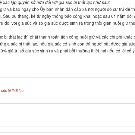
xác lập quyền sở hữu đối với gia súc bị thất lạc như sau:
ôi giữ và báo ngay cho Ủy ban nhân dân cấp xã nơi người đó cư trú để t
i. Sau 06 tháng, kể từ ngày thông báo công khai hoặc sau 01 năm đối 
u đối với gia súc và số gia súc được sinh ra trong thời gian nuôi giữ th
 bị thất lạc thì phải thanh toán tiền công nuôi giữ và các chi phí khác
ữ gia súc bị thất lạc, nếu gia súc có sinh con thì người bắt được gia sú
 giá trị số gia súc sinh ra và phải bồi thường thiệt hại nếu có lỗi cố ý
súc bị thất lạc