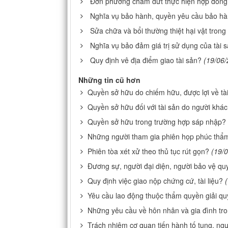
Đơn phương chấm dứt thực hiện hợp đồng
Nghĩa vụ bảo hành, quyền yêu cầu bảo h
Sửa chữa và bổi thường thiệt hại vật tron
Nghĩa vụ bảo đảm giá trị sử dụng của tài 
Quy định vê địa điểm giao tài sản?
(19/06/
Những tin cũ hơn
Quyền sở hữu do chiếm hữu, được lợi về tà
Quyền sở hữu đối với tài sản do người khác
Quyền sở hữu trong trường hợp sáp nhập?
Những người tham gia phiên họp phúc thẩm
Phiên tòa xét xử theo thủ tục rút gọn?
(19/
Đương sự, người đại diện, người bảo vệ qu
Quy định việc giao nộp chứng cứ, tài liệu?
Yêu cầu lao động thuộc thẩm quyền giải qu
Những yêu cầu về hôn nhân và gia đình tr
Trách nhiệm cơ quan tiến hành tố tụng, ngư