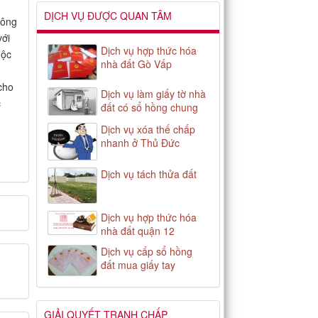
DỊCH VỤ ĐƯỢC QUAN TÂM
hông
với
Dịch vụ hợp thức hóa
uộc
nhà đất Gò Vấp
 cho
Dịch vụ làm giấy tờ nhà
c
đất có sổ hồng chung
Dịch vụ xóa thế chấp
nhanh ở Thủ Đức
Dịch vụ tách thửa đất
Dịch vụ hợp thức hóa
nhà đất quận 12
Dịch vụ cấp sổ hồng
đất mua giấy tay
GIẢI QUYẾT TRANH CHẤP