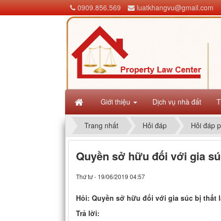
0909.856.569
luatkhangvu@gmail.com
Giới thiệu
Dịch vụ nhà đất
T
Trang nhất
Hỏi đáp
Hỏi đáp p
Quyền sở hữu đối với gia súc
Thứ tư - 19/06/2019 04:57
Hỏi: Quyền sở hữu đối với gia súc bị thất
Trả lời: