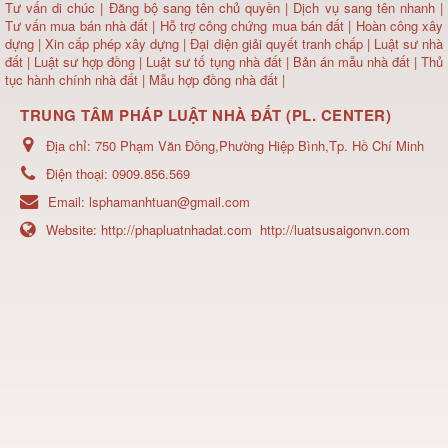
Tư vấn di chúc
|
Đăng bộ sang tên chủ quyền
|
Dịch vụ sang tên nhanh
|
Tư vấn mua bán nhà đất
| Hỗ trợ công chứng mua bán đất |
Hoàn công xây
dựng
|
Xin cấp phép xây dựng
|
Đại diện giải quyết tranh chấp
|
Luật sư nhà
đất
| Luật sư hợp đồng | Luật sư tố tụng nhà đất |
Bản án mẫu nhà đất
|
Thủ
tục hành chính nhà đất
|
Mẫu hợp đồng nhà đất
|
TRUNG TÂM PHÁP LUẬT NHÀ ĐẤT (PL. CENTER)
Địa chỉ:
750 Phạm Văn Đồng,Phường Hiệp Bình,Tp. Hồ Chí Minh
Điện thoại:
0909.856.569
Email:
lsphamanhtuan@gmail.com
Website:
http://phapluatnhadat.com
http://luatsusaigonvn.com