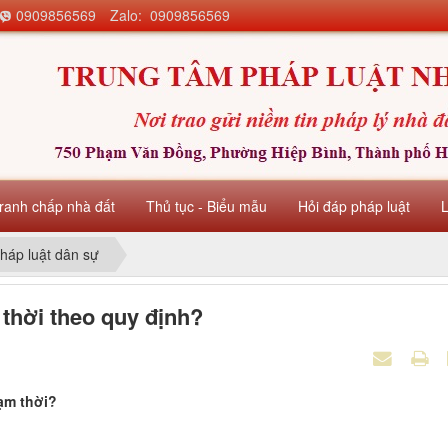
0909856569
Zalo: 0909856569
ranh chấp nhà đất
Thủ tục - Biểu mẫu
Hỏi đáp pháp luật
háp luật dân sự
thời theo quy định?
ạm thời?