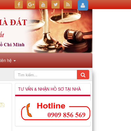
Liên hệ
TƯ VẤN & NHẬN HỒ SƠ TẠI NHÀ