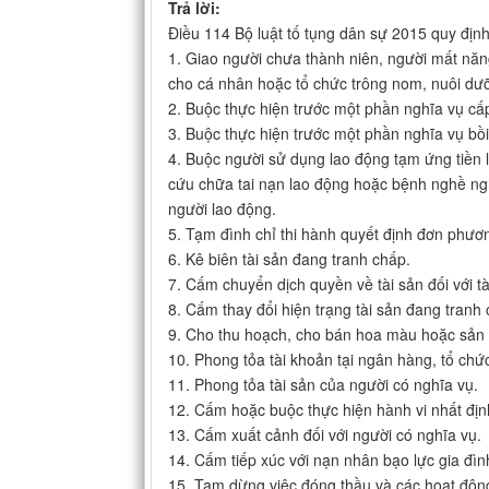
Trả lời:
Điều 114 Bộ luật tố tụng dân sự 2015 quy địn
1. Giao người chưa thành niên, người mất năn
cho cá nhân hoặc tổ chức trông nom, nuôi dư
2. Buộc thực hiện trước một phần nghĩa vụ cấ
3. Buộc thực hiện trước một phần nghĩa vụ bồ
4. Buộc người sử dụng lao động tạm ứng tiền l
cứu chữa tai nạn lao động hoặc bệnh nghề ngh
người lao động.
5. Tạm đình chỉ thi hành quyết định đơn phươ
6. Kê biên tài sản đang tranh chấp.
7. Cấm chuyển dịch quyền về tài sản đối với t
8. Cấm thay đổi hiện trạng tài sản đang tranh
9. Cho thu hoạch, cho bán hoa màu hoặc sản
10. Phong tỏa tài khoản tại ngân hàng, tổ chức
11. Phong tỏa tài sản của người có nghĩa vụ.
12. Cấm hoặc buộc thực hiện hành vi nhất địn
13. Cấm xuất cảnh đối với người có nghĩa vụ.
14. Cấm tiếp xúc với nạn nhân bạo lực gia đìn
15. Tạm dừng việc đóng thầu và các hoạt động