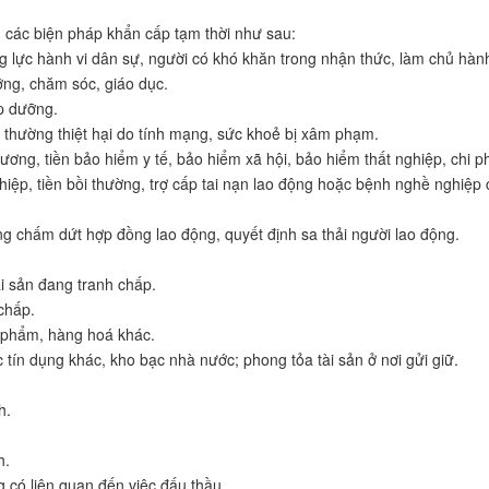
h các biện pháp khẩn cấp tạm thời như sau:
g lực hành vi dân sự, người có khó khăn trong nhận thức, làm chủ hành
ỡng, chăm sóc, giáo dục.
p dưỡng.
i thường thiệt hại do tính mạng, sức khoẻ bị xâm phạm.
ương, tiền bảo hiểm y tế, bảo hiểm xã hội, bảo hiểm thất nghiệp, chi p
iệp, tiền bồi thường, trợ cấp tai nạn lao động hoặc bệnh nghề nghiệp
ng chấm dứt hợp đồng lao động, quyết định sa thải người lao động.
ài sản đang tranh chấp.
 chấp.
 phẩm, hàng hoá khác.
 tín dụng khác, kho bạc nhà nước; phong tỏa tài sản ở nơi gửi giữ.
h.
h.
 có liên quan đến việc đấu thầu.