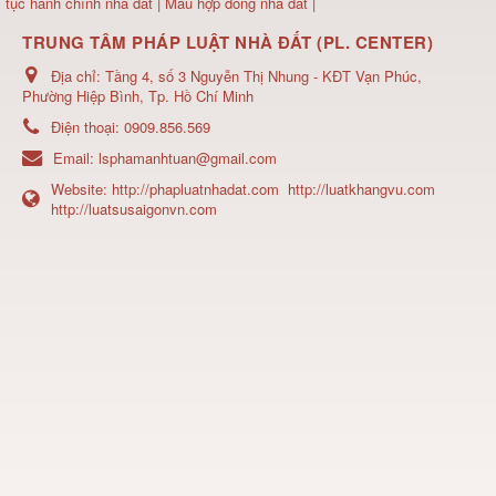
tục hành chính nhà đất
|
Mẫu hợp đồng nhà đất
|
TRUNG TÂM PHÁP LUẬT NHÀ ĐẤT (PL. CENTER)
Địa chỉ:
Tầng 4, số 3 Nguyễn Thị Nhung - KĐT Vạn Phúc,
Phường Hiệp Bình, Tp. Hồ Chí Minh
Điện thoại:
0909.856.569
Email:
lsphamanhtuan@gmail.com
Website:
http://phapluatnhadat.com
http://luatkhangvu.com
http://luatsusaigonvn.com