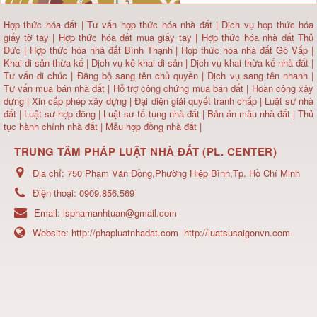
Hợp thức hóa đất
|
Tư vấn hợp thức hóa nhà đất
|
Dịch vụ hợp thức hóa
giấy tờ tay
|
Hợp thức hóa đất mua giấy tay
|
Hợp thức hóa nhà đất Thủ
Đức
|
Hợp thức hóa nhà đất Bình Thạnh
|
Hợp thức hóa nhà đất Gò Vấp
|
Khai di sản thừa kế
|
Dịch vụ kê khai di sản
|
Dịch vụ khai thừa kế nhà đất
|
Tư vấn di chúc
|
Đăng bộ sang tên chủ quyền
|
Dịch vụ sang tên nhanh
|
Tư vấn mua bán nhà đất
| Hỗ trợ công chứng mua bán đất |
Hoàn công xây
dựng
|
Xin cấp phép xây dựng
|
Đại diện giải quyết tranh chấp
|
Luật sư nhà
đất
| Luật sư hợp đồng | Luật sư tố tụng nhà đất |
Bản án mẫu nhà đất
|
Thủ
tục hành chính nhà đất
|
Mẫu hợp đồng nhà đất
|
TRUNG TÂM PHÁP LUẬT NHÀ ĐẤT (PL. CENTER)
Địa chỉ:
750 Phạm Văn Đồng,Phường Hiệp Bình,Tp. Hồ Chí Minh
Điện thoại:
0909.856.569
Email:
lsphamanhtuan@gmail.com
Website:
http://phapluatnhadat.com
http://luatsusaigonvn.com