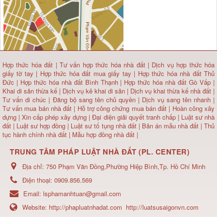
Hợp thức hóa đất
|
Tư vấn hợp thức hóa nhà đất
|
Dịch vụ hợp thức hóa
giấy tờ tay
|
Hợp thức hóa đất mua giấy tay
|
Hợp thức hóa nhà đất Thủ
Đức
|
Hợp thức hóa nhà đất Bình Thạnh
|
Hợp thức hóa nhà đất Gò Vấp
|
Khai di sản thừa kế
|
Dịch vụ kê khai di sản
|
Dịch vụ khai thừa kế nhà đất
|
Tư vấn di chúc
|
Đăng bộ sang tên chủ quyền
|
Dịch vụ sang tên nhanh
|
Tư vấn mua bán nhà đất
| Hỗ trợ công chứng mua bán đất |
Hoàn công xây
dựng
|
Xin cấp phép xây dựng
|
Đại diện giải quyết tranh chấp
|
Luật sư nhà
đất
| Luật sư hợp đồng | Luật sư tố tụng nhà đất |
Bản án mẫu nhà đất
|
Thủ
tục hành chính nhà đất
|
Mẫu hợp đồng nhà đất
|
TRUNG TÂM PHÁP LUẬT NHÀ ĐẤT (PL. CENTER)
Địa chỉ:
750 Phạm Văn Đồng,Phường Hiệp Bình,Tp. Hồ Chí Minh
Điện thoại:
0909.856.569
Email:
lsphamanhtuan@gmail.com
Website:
http://phapluatnhadat.com
http://luatsusaigonvn.com