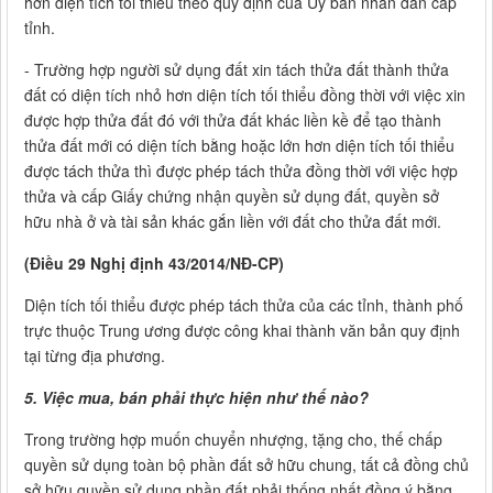
hơn diện tích tối thiểu theo quy định của Ủy ban nhân dân cấp
tỉnh.
- Trường hợp người sử dụng đất xin tách thửa đất thành thửa
đất có diện tích nhỏ hơn diện tích tối thiểu đồng thời với việc xin
được hợp thửa đất đó với thửa đất khác liền kề để tạo thành
thửa đất mới có diện tích bằng hoặc lớn hơn diện tích tối thiểu
được tách thửa thì được phép tách thửa đồng thời với việc hợp
thửa và cấp Giấy chứng nhận quyền sử dụng đất, quyền sở
hữu nhà ở và tài sản khác gắn liền với đất cho thửa đất mới.
(Điều 29 Nghị định 43/2014/NĐ-CP)
Diện tích tối thiểu được phép tách thửa của các tỉnh, thành phố
trực thuộc Trung ương được công khai thành văn bản quy định
tại từng địa phương.
5. Việc mua, bán phải thực hiện như thế nào?
Trong trường hợp muốn chuyển nhượng, tặng cho, thế chấp
quyền sử dụng toàn bộ phần đất sở hữu chung, tất cả đồng chủ
sở hữu quyền sử dụng phần đất phải thống nhất đồng ý bằng