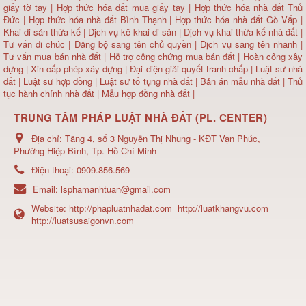
giấy tờ tay
|
Hợp thức hóa đất mua giấy tay
|
Hợp thức hóa nhà đất Thủ
Đức
|
Hợp thức hóa nhà đất Bình Thạnh
|
Hợp thức hóa nhà đất Gò Vấp
|
Khai di sản thừa kế
|
Dịch vụ kê khai di sản
|
Dịch vụ khai thừa kế nhà đất
|
Tư vấn di chúc
|
Đăng bộ sang tên chủ quyền
|
Dịch vụ sang tên nhanh
|
Tư vấn mua bán nhà đất
| Hỗ trợ công chứng mua bán đất |
Hoàn công xây
dựng
|
Xin cấp phép xây dựng
|
Đại diện giải quyết tranh chấp
|
Luật sư nhà
đất
| Luật sư hợp đồng | Luật sư tố tụng nhà đất |
Bản án mẫu nhà đất
|
Thủ
tục hành chính nhà đất
|
Mẫu hợp đồng nhà đất
|
TRUNG TÂM PHÁP LUẬT NHÀ ĐẤT (PL. CENTER)
Địa chỉ:
Tầng 4, số 3 Nguyễn Thị Nhung - KĐT Vạn Phúc,
Phường Hiệp Bình, Tp. Hồ Chí Minh
Điện thoại:
0909.856.569
Email:
lsphamanhtuan@gmail.com
Website:
http://phapluatnhadat.com
http://luatkhangvu.com
http://luatsusaigonvn.com