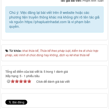
Tác giả bài viết:
Phạm Anh Tuấn
Chú ý: Việc đăng lại bài viết trên ở website hoặc các
phương tiện truyền thông khác mà không ghi rõ tên tác giả
và nguồn https://phapluatnhadat.com là vi phạm bản
quyền.
Từ khóa:
khai thừa kế
,
Thừa kế theo pháp luật
,
kiểm tra di chúc hợp
pháp
,
xác minh di chúc đúng hay không
,
dịch vụ kê khai thừa kế
Tổng số điểm của bài viết là: 5 trong 1 đánh giá
Xếp hạng:
5
-
1
phiếu bầu
Click để đánh giá bài viết