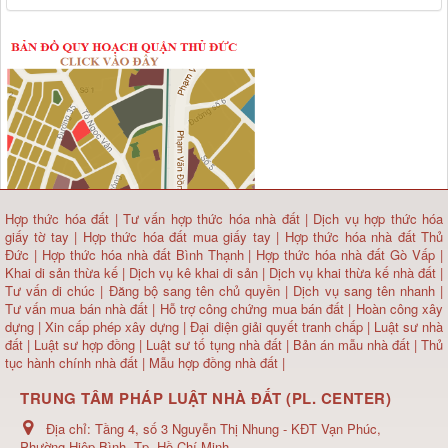
Hợp thức hóa đất
|
Tư vấn hợp thức hóa nhà đất
|
Dịch vụ hợp thức hóa
giấy tờ tay
|
Hợp thức hóa đất mua giấy tay
|
Hợp thức hóa nhà đất Thủ
Đức
|
Hợp thức hóa nhà đất Bình Thạnh
|
Hợp thức hóa nhà đất Gò Vấp
|
Khai di sản thừa kế
|
Dịch vụ kê khai di sản
|
Dịch vụ khai thừa kế nhà đất
|
Tư vấn di chúc
|
Đăng bộ sang tên chủ quyền
|
Dịch vụ sang tên nhanh
|
Tư vấn mua bán nhà đất
| Hỗ trợ công chứng mua bán đất |
Hoàn công xây
dựng
|
Xin cấp phép xây dựng
|
Đại diện giải quyết tranh chấp
|
Luật sư nhà
đất
| Luật sư hợp đồng | Luật sư tố tụng nhà đất |
Bản án mẫu nhà đất
|
Thủ
tục hành chính nhà đất
|
Mẫu hợp đồng nhà đất
|
TRUNG TÂM PHÁP LUẬT NHÀ ĐẤT (PL. CENTER)
Địa chỉ:
Tầng 4, số 3 Nguyễn Thị Nhung - KĐT Vạn Phúc,
Phường Hiệp Bình, Tp. Hồ Chí Minh