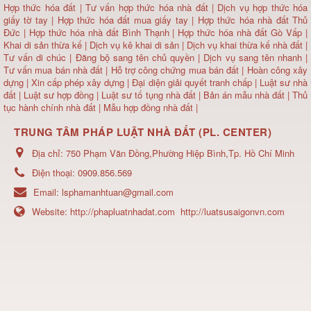
Hợp thức hóa đất
|
Tư vấn hợp thức hóa nhà đất
|
Dịch vụ hợp thức hóa
giấy tờ tay
|
Hợp thức hóa đất mua giấy tay
|
Hợp thức hóa nhà đất Thủ
Đức
|
Hợp thức hóa nhà đất Bình Thạnh
|
Hợp thức hóa nhà đất Gò Vấp
|
Khai di sản thừa kế
|
Dịch vụ kê khai di sản
|
Dịch vụ khai thừa kế nhà đất
|
Tư vấn di chúc
|
Đăng bộ sang tên chủ quyền
|
Dịch vụ sang tên nhanh
|
Tư vấn mua bán nhà đất
| Hỗ trợ công chứng mua bán đất |
Hoàn công xây
dựng
|
Xin cấp phép xây dựng
|
Đại diện giải quyết tranh chấp
|
Luật sư nhà
đất
| Luật sư hợp đồng | Luật sư tố tụng nhà đất |
Bản án mẫu nhà đất
|
Thủ
tục hành chính nhà đất
|
Mẫu hợp đồng nhà đất
|
TRUNG TÂM PHÁP LUẬT NHÀ ĐẤT (PL. CENTER)
Địa chỉ:
750 Phạm Văn Đồng,Phường Hiệp Bình,Tp. Hồ Chí Minh
Điện thoại:
0909.856.569
Email:
lsphamanhtuan@gmail.com
Website:
http://phapluatnhadat.com
http://luatsusaigonvn.com