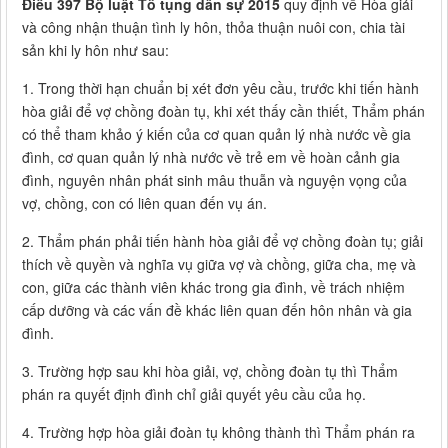
Điều 397 Bộ luật Tố tụng dân sự 2015
quy định về Hòa giải
và công nhận thuận tình ly hôn, thỏa thuận nuôi con, chia tài
sản khi ly hôn như sau:
1. Trong thời hạn chuẩn bị xét đơn yêu cầu, trước khi tiến hành
hòa giải để vợ chồng đoàn tụ, khi xét thấy cần thiết, Thẩm phán
có thể tham khảo ý kiến của cơ quan quản lý nhà nước về gia
đình, cơ quan quản lý nhà nước về trẻ em về hoàn cảnh gia
đình, nguyên nhân phát sinh mâu thuẫn và nguyện vọng của
vợ, chồng, con có liên quan đến vụ án.
2. Thẩm phán phải tiến hành hòa giải để vợ chồng đoàn tụ; giải
thích về quyền và nghĩa vụ giữa vợ và chồng, giữa cha, mẹ và
con, giữa các thành viên khác trong gia đình, về trách nhiệm
cấp dưỡng và các vấn đề khác liên quan đến hôn nhân và gia
đình.
3. Trường hợp sau khi hòa giải, vợ, chồng đoàn tụ thì Thẩm
phán ra quyết định đình chỉ giải quyết yêu cầu của họ.
4. Trường hợp hòa giải đoàn tụ không thành thì Thẩm phán ra