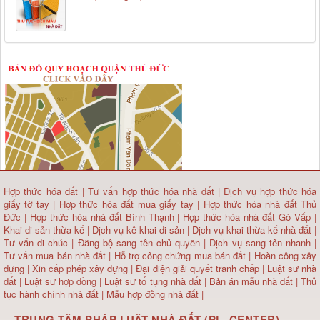
Hợp thức hóa đất
|
Tư vấn hợp thức hóa nhà đất
|
Dịch vụ hợp thức hóa
giấy tờ tay
|
Hợp thức hóa đất mua giấy tay
|
Hợp thức hóa nhà đất Thủ
Đức
|
Hợp thức hóa nhà đất Bình Thạnh
|
Hợp thức hóa nhà đất Gò Vấp
|
Khai di sản thừa kế
|
Dịch vụ kê khai di sản
|
Dịch vụ khai thừa kế nhà đất
|
Tư vấn di chúc
|
Đăng bộ sang tên chủ quyền
|
Dịch vụ sang tên nhanh
|
Tư vấn mua bán nhà đất
| Hỗ trợ công chứng mua bán đất |
Hoàn công xây
dựng
|
Xin cấp phép xây dựng
|
Đại diện giải quyết tranh chấp
|
Luật sư nhà
đất
| Luật sư hợp đồng | Luật sư tố tụng nhà đất |
Bản án mẫu nhà đất
|
Thủ
tục hành chính nhà đất
|
Mẫu hợp đồng nhà đất
|
TRUNG TÂM PHÁP LUẬT NHÀ ĐẤT (PL. CENTER)