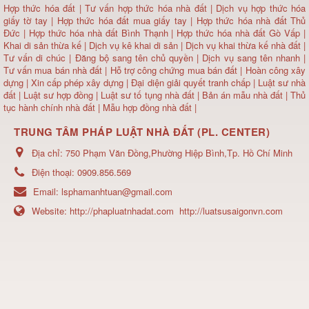
Hợp thức hóa đất
|
Tư vấn hợp thức hóa nhà đất
|
Dịch vụ hợp thức hóa
giấy tờ tay
|
Hợp thức hóa đất mua giấy tay
|
Hợp thức hóa nhà đất Thủ
Đức
|
Hợp thức hóa nhà đất Bình Thạnh
|
Hợp thức hóa nhà đất Gò Vấp
|
Khai di sản thừa kế
|
Dịch vụ kê khai di sản
|
Dịch vụ khai thừa kế nhà đất
|
Tư vấn di chúc
|
Đăng bộ sang tên chủ quyền
|
Dịch vụ sang tên nhanh
|
Tư vấn mua bán nhà đất
| Hỗ trợ công chứng mua bán đất |
Hoàn công xây
dựng
|
Xin cấp phép xây dựng
|
Đại diện giải quyết tranh chấp
|
Luật sư nhà
đất
| Luật sư hợp đồng | Luật sư tố tụng nhà đất |
Bản án mẫu nhà đất
|
Thủ
tục hành chính nhà đất
|
Mẫu hợp đồng nhà đất
|
TRUNG TÂM PHÁP LUẬT NHÀ ĐẤT (PL. CENTER)
Địa chỉ:
750 Phạm Văn Đồng,Phường Hiệp Bình,Tp. Hồ Chí Minh
Điện thoại:
0909.856.569
Email:
lsphamanhtuan@gmail.com
Website:
http://phapluatnhadat.com
http://luatsusaigonvn.com