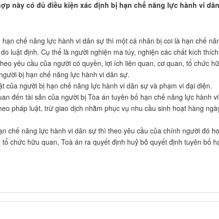
 hợp này có đủ điều kiện xác định bị hạn chế năng lực hành vi dâ
 hạn chế năng lực hành vi dân sự thì một cá nhân bị coi là hạn chế nă
do luật định. Cụ thể là người nghiện ma túy, nghiện các chất kích thích
theo yêu cầu của người có quyền, lợi ích liên quan, cơ quan, tổ chức h
 người bị hạn chế năng lực hành vi dân sự.
ật của người bị hạn chế năng lực hành vi dân sự và phạm vi đại diện.
quan đến tài sản của người bị Tòa án tuyên bố hạn chế năng lực hành vi
theo pháp luật, trừ giao dịch nhằm phục vụ nhu cầu sinh hoạt hàng ngà
ạn chế năng lực hành vi dân sự thì theo yêu cầu của chính người đó h
n, tổ chức hữu quan, Toà án ra quyết định huỷ bỏ quyết định tuyên bố h