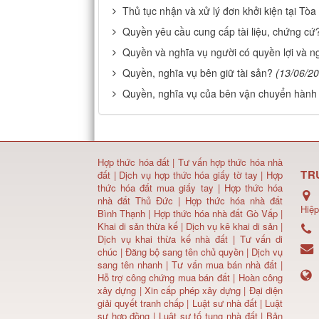
Thủ tục nhận và xử lý đơn khởi kiện tại Tòa
Quyền yêu cầu cung cấp tài liệu, chứng cứ
Quyền và nghĩa vụ người có quyền lợi và n
Quyền, nghĩa vụ bên giữ tài sản?
(13/06/2
Quyền, nghĩa vụ của bên vận chuyển hành
Hợp thức hóa đất
|
Tư vấn hợp thức hóa nhà
TR
đất
|
Dịch vụ hợp thức hóa giấy tờ tay
|
Hợp
thức hóa đất mua giấy tay
|
Hợp thức hóa
nhà đất Thủ Đức
|
Hợp thức hóa nhà đất
Hiệp
Bình Thạnh
|
Hợp thức hóa nhà đất Gò Vấp
|
Khai di sản thừa kế
|
Dịch vụ kê khai di sản
|
Dịch vụ khai thừa kế nhà đất
|
Tư vấn di
chúc
|
Đăng bộ sang tên chủ quyền
|
Dịch vụ
sang tên nhanh
|
Tư vấn mua bán nhà đất
|
Hỗ trợ công chứng mua bán đất |
Hoàn công
xây dựng
|
Xin cấp phép xây dựng
|
Đại diện
giải quyết tranh chấp
|
Luật sư nhà đất
| Luật
sư hợp đồng | Luật sư tố tụng nhà đất |
Bản