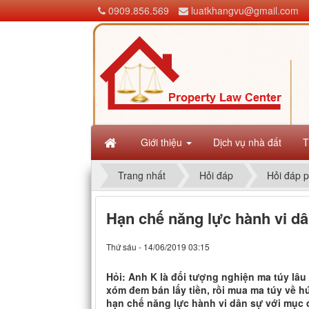
0909.856.569
luatkhangvu@gmail.com
Giới thiệu
Dịch vụ nhà đất
T
Trang nhất
Hỏi đáp
Hỏi đáp p
Hạn chế năng lực hành vi d
Thứ sáu - 14/06/2019 03:15
Hỏi: Anh K là đối tượng nghiện ma túy lâu
xóm đem bán lấy tiền, rồi mua ma túy về hú
hạn chế năng lực hành vi dân sự với mục đ