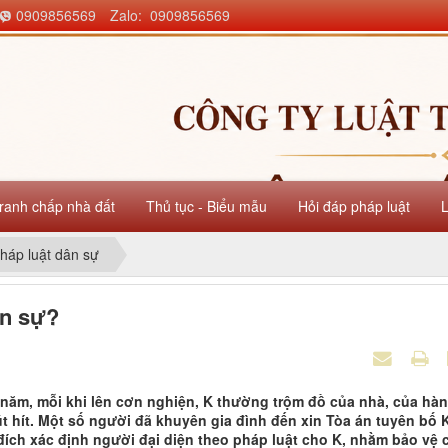
0909856569
Zalo: 0909856569
ranh chấp nhà đất
Thủ tục - Biểu mẫu
Hỏi đáp pháp luật
háp luật dân sự
ân sự?
 năm, mỗi khi lên cơn nghiện, K thường trộm đồ của nhà, của hà
t hít. Một số người đã khuyên gia đình đến xin Tòa án tuyên bố K
ích xác định người đại diện theo pháp luật cho K, nhằm bảo vệ 