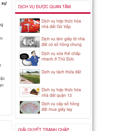
n sự
DỊCH VỤ ĐƯỢC QUAN TÂM
Dịch vụ hợp thức hóa
ng
nhà đất Gò Vấp
ữu
Dịch vụ làm giấy tờ nhà
đất có sổ hồng chung
Dịch vụ xóa thế chấp
nhanh ở Thủ Đức
y
Dịch vụ tách thửa đất
oặc
ạn
Dịch vụ hợp thức hóa
nhà đất quận 12
Dịch vụ cấp sổ hồng
đất mua giấy tay
GIẢI QUYẾT TRANH CHẤP