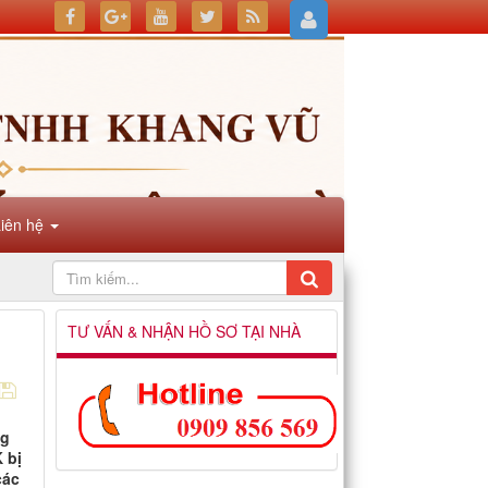
Liên hệ
TƯ VẤN & NHẬN HỒ SƠ TẠI NHÀ
ng
 bị
các