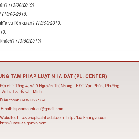
 án?
(13/06/2019)
?
(13/06/2019)
ghĩa vụ liên quan?
(13/06/2019)
019)
 khách?
(13/06/2019)
UNG TÂM PHÁP LUẬT NHÀ ĐẤT (PL. CENTER)
Địa chỉ:
Tầng 4, số 3 Nguyễn Thị Nhung - KĐT Vạn Phúc, Phường
 Bình, Tp. Hồ Chí Minh
Điện thoại:
0909.856.569
Email:
lsphamanhtuan@gmail.com
Website:
http://phapluatnhadat.com
http://luatkhangvu.com
http://luatsusaigonvn.com