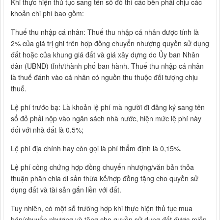
Khi thực hiện thủ tục sang tên sổ đỏ thì các bên phải chịu các
khoản chi phí bao gồm:
Thuế thu nhập cá nhân: Thuế thu nhập cá nhân được tính là
2% của giá trị ghi trên hợp đồng chuyển nhượng quyền sử dụng
đất hoặc của khung giá đất và giá xây dựng do Ủy ban Nhân
dân (UBND) tỉnh/thành phố ban hành. Thuế thu nhập cá nhân
là thuế đánh vào cá nhân có nguồn thu thuộc đối tượng chịu
thuế.
Lệ phí trước bạ: Là khoản lệ phí mà người đi đăng ký sang tên
sổ đỏ phải nộp vào ngân sách nhà nước, hiện mức lệ phí này
đối với nhà đất là 0.5%;
Lệ phí địa chính hay còn gọi là phí thẩm định là 0,15%.
Lệ phí công chứng hợp đồng chuyển nhượng/văn bản thỏa
thuận phân chia di sản thừa kế/hợp đồng tặng cho quyền sử
dụng đất và tài sản gắn liền với đất.
Tuy nhiên, có một số trường hợp khi thực hiện thủ tục mua
bán/chuyển nhượng và tặng cho quyền sử dụng đất được miễn