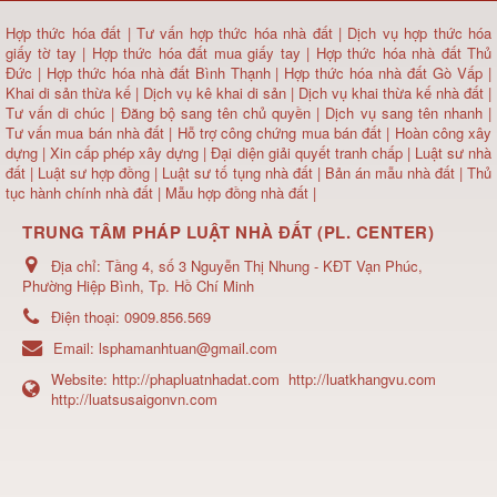
Hợp thức hóa đất
|
Tư vấn hợp thức hóa nhà đất
|
Dịch vụ hợp thức hóa
giấy tờ tay
|
Hợp thức hóa đất mua giấy tay
|
Hợp thức hóa nhà đất Thủ
Đức
|
Hợp thức hóa nhà đất Bình Thạnh
|
Hợp thức hóa nhà đất Gò Vấp
|
Khai di sản thừa kế
|
Dịch vụ kê khai di sản
|
Dịch vụ khai thừa kế nhà đất
|
Tư vấn di chúc
|
Đăng bộ sang tên chủ quyền
|
Dịch vụ sang tên nhanh
|
Tư vấn mua bán nhà đất
| Hỗ trợ công chứng mua bán đất |
Hoàn công xây
dựng
|
Xin cấp phép xây dựng
|
Đại diện giải quyết tranh chấp
|
Luật sư nhà
đất
| Luật sư hợp đồng | Luật sư tố tụng nhà đất |
Bản án mẫu nhà đất
|
Thủ
tục hành chính nhà đất
|
Mẫu hợp đồng nhà đất
|
TRUNG TÂM PHÁP LUẬT NHÀ ĐẤT (PL. CENTER)
Địa chỉ:
Tầng 4, số 3 Nguyễn Thị Nhung - KĐT Vạn Phúc,
Phường Hiệp Bình, Tp. Hồ Chí Minh
Điện thoại:
0909.856.569
Email:
lsphamanhtuan@gmail.com
Website:
http://phapluatnhadat.com
http://luatkhangvu.com
http://luatsusaigonvn.com