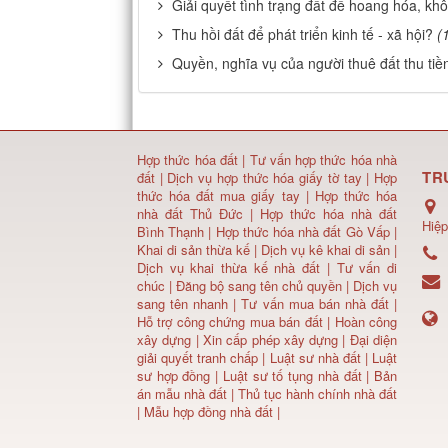
Giải quyết tình trạng đất để hoang hóa, k
Thu hồi đất để phát triển kinh tế - xã hội?
(
Quyền, nghĩa vụ của người thuê đất thu ti
Hợp thức hóa đất
|
Tư vấn hợp thức hóa nhà
TR
đất
|
Dịch vụ hợp thức hóa giấy tờ tay
|
Hợp
thức hóa đất mua giấy tay
|
Hợp thức hóa
nhà đất Thủ Đức
|
Hợp thức hóa nhà đất
Hiệp
Bình Thạnh
|
Hợp thức hóa nhà đất Gò Vấp
|
Khai di sản thừa kế
|
Dịch vụ kê khai di sản
|
Dịch vụ khai thừa kế nhà đất
|
Tư vấn di
chúc
|
Đăng bộ sang tên chủ quyền
|
Dịch vụ
sang tên nhanh
|
Tư vấn mua bán nhà đất
|
Hỗ trợ công chứng mua bán đất |
Hoàn công
xây dựng
|
Xin cấp phép xây dựng
|
Đại diện
giải quyết tranh chấp
|
Luật sư nhà đất
| Luật
sư hợp đồng | Luật sư tố tụng nhà đất |
Bản
án mẫu nhà đất
|
Thủ tục hành chính nhà đất
|
Mẫu hợp đồng nhà đất
|