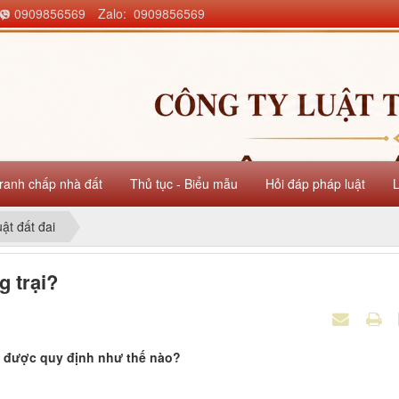
0909856569
Zalo: 0909856569
ranh chấp nhà đất
Thủ tục - Biểu mẫu
Hỏi đáp pháp luật
uật đất đai
g trại?
ại được quy định như thế nào?