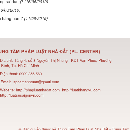
hông sử dụng?
(16/06/2019)
16/06/2019)
ền hàng năm?
(11/06/2019)
UNG TÂM PHÁP LUẬT NHÀ ĐẤT (PL. CENTER)
Địa chỉ:
Tầng 4, số 3 Nguyễn Thị Nhung - KĐT Vạn Phúc, Phường
 Bình, Tp. Hồ Chí Minh
Điện thoại:
0909.856.569
Email:
lsphamanhtuan@gmail.com
Website:
http://phapluatnhadat.com
http://luatkhangvu.com
http://luatsusaigonvn.com
© Bản quyền thuộc về
Trung Tâm Pháp Luật Nhà Đất - Trung Tâm