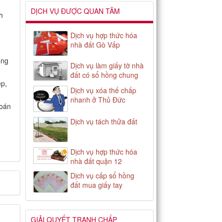
DỊCH VỤ ĐƯỢC QUAN TÂM
h
Dịch vụ hợp thức hóa
nhà đất Gò Vấp
ông
Dịch vụ làm giấy tờ nhà
đất có sổ hồng chung
ệp,
Dịch vụ xóa thế chấp
nhanh ở Thủ Đức
hoán
Dịch vụ tách thửa đất
Dịch vụ hợp thức hóa
nhà đất quận 12
Dịch vụ cấp sổ hồng
đất mua giấy tay
GIẢI QUYẾT TRANH CHẤP