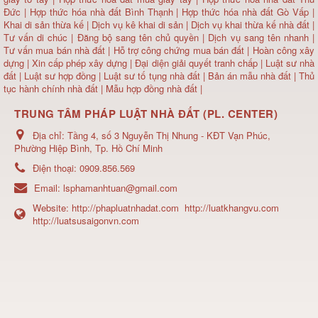
Đức
|
Hợp thức hóa nhà đất Bình Thạnh
|
Hợp thức hóa nhà đất Gò Vấp
|
Khai di sản thừa kế
|
Dịch vụ kê khai di sản
|
Dịch vụ khai thừa kế nhà đất
|
Tư vấn di chúc
|
Đăng bộ sang tên chủ quyền
|
Dịch vụ sang tên nhanh
|
Tư vấn mua bán nhà đất
| Hỗ trợ công chứng mua bán đất |
Hoàn công xây
dựng
|
Xin cấp phép xây dựng
|
Đại diện giải quyết tranh chấp
|
Luật sư nhà
đất
| Luật sư hợp đồng | Luật sư tố tụng nhà đất |
Bản án mẫu nhà đất
|
Thủ
tục hành chính nhà đất
|
Mẫu hợp đồng nhà đất
|
TRUNG TÂM PHÁP LUẬT NHÀ ĐẤT (PL. CENTER)
Địa chỉ:
Tầng 4, số 3 Nguyễn Thị Nhung - KĐT Vạn Phúc,
Phường Hiệp Bình, Tp. Hồ Chí Minh
Điện thoại:
0909.856.569
Email:
lsphamanhtuan@gmail.com
Website:
http://phapluatnhadat.com
http://luatkhangvu.com
http://luatsusaigonvn.com