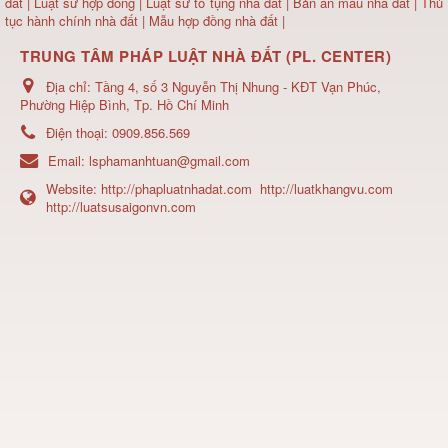
đất
| Luật sư hợp đồng | Luật sư tố tụng nhà đất |
Bản án mẫu nhà đất
|
Thủ
tục hành chính nhà đất
|
Mẫu hợp đồng nhà đất
|
TRUNG TÂM PHÁP LUẬT NHÀ ĐẤT (PL. CENTER)
Địa chỉ:
Tầng 4, số 3 Nguyễn Thị Nhung - KĐT Vạn Phúc,
Phường Hiệp Bình, Tp. Hồ Chí Minh
Điện thoại:
0909.856.569
Email:
lsphamanhtuan@gmail.com
Website:
http://phapluatnhadat.com
http://luatkhangvu.com
http://luatsusaigonvn.com