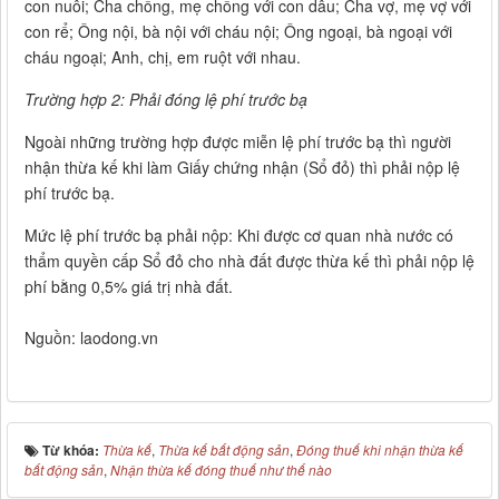
con nuôi; Cha chồng, mẹ chồng với con dâu; Cha vợ, mẹ vợ với
con rể; Ông nội, bà nội với cháu nội; Ông ngoại, bà ngoại với
cháu ngoại; Anh, chị, em ruột với nhau.
Trường hợp 2: Phải đóng lệ phí trước bạ
Ngoài những trường hợp được miễn lệ phí trước bạ thì người
nhận thừa kế khi làm Giấy chứng nhận (Sổ đỏ) thì phải nộp lệ
phí trước bạ.
Mức lệ phí trước bạ phải nộp: Khi được cơ quan nhà nước có
thẩm quyền cấp Sổ đỏ cho nhà đất được thừa kế thì phải nộp lệ
phí bằng 0,5% giá trị nhà đất.
Nguồn: laodong.vn
Từ khóa:
Thừa kế
,
Thừa kế bất động sản
,
Đóng thuế khi nhận thừa kế
bất động sản
,
Nhận thừa kế đóng thuế như thế nào