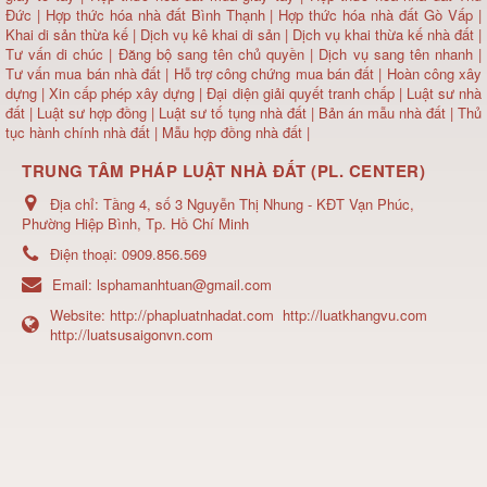
Đức
|
Hợp thức hóa nhà đất Bình Thạnh
|
Hợp thức hóa nhà đất Gò Vấp
|
Khai di sản thừa kế
|
Dịch vụ kê khai di sản
|
Dịch vụ khai thừa kế nhà đất
|
Tư vấn di chúc
|
Đăng bộ sang tên chủ quyền
|
Dịch vụ sang tên nhanh
|
Tư vấn mua bán nhà đất
| Hỗ trợ công chứng mua bán đất |
Hoàn công xây
dựng
|
Xin cấp phép xây dựng
|
Đại diện giải quyết tranh chấp
|
Luật sư nhà
đất
| Luật sư hợp đồng | Luật sư tố tụng nhà đất |
Bản án mẫu nhà đất
|
Thủ
tục hành chính nhà đất
|
Mẫu hợp đồng nhà đất
|
TRUNG TÂM PHÁP LUẬT NHÀ ĐẤT (PL. CENTER)
Địa chỉ:
Tầng 4, số 3 Nguyễn Thị Nhung - KĐT Vạn Phúc,
Phường Hiệp Bình, Tp. Hồ Chí Minh
Điện thoại:
0909.856.569
Email:
lsphamanhtuan@gmail.com
Website:
http://phapluatnhadat.com
http://luatkhangvu.com
http://luatsusaigonvn.com