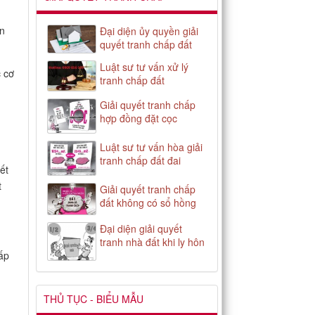
ân
Đại diện ủy quyền giải
quyết tranh chấp đất
Luật sư tư vấn xử lý
c cơ
tranh chấp đất
Giải quyết tranh chấp
hợp đồng đặt cọc
Luật sư tư vấn hòa giải
tranh chấp đất đai
ết
t
Giải quyết tranh chấp
đất không có sổ hồng
Đại diện giải quyết
tranh nhà đất khi ly hôn
hấp
THỦ TỤC - BIỂU MẪU