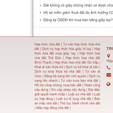
Đất không có giấy chứng nhận có được chi
Hồ sơ miễn giảm thuế đất do ảnh hưởng C
Đăng ký QSDĐ khi mua bán bằng giấy tay?
Hợp thức hóa đất
|
Tư vấn hợp thức hóa nhà
TR
đất
|
Dịch vụ hợp thức hóa giấy tờ tay
|
Hợp
thức hóa đất mua giấy tay
|
Hợp thức hóa
nhà đất Thủ Đức
|
Hợp thức hóa nhà đất
Hiệp
Bình Thạnh
|
Hợp thức hóa nhà đất Gò Vấp
|
Khai di sản thừa kế
|
Dịch vụ kê khai di sản
|
Dịch vụ khai thừa kế nhà đất
|
Tư vấn di
chúc
|
Đăng bộ sang tên chủ quyền
|
Dịch vụ
sang tên nhanh
|
Tư vấn mua bán nhà đất
|
Hỗ trợ công chứng mua bán đất |
Hoàn công
xây dựng
|
Xin cấp phép xây dựng
|
Đại diện
giải quyết tranh chấp
|
Luật sư nhà đất
| Luật
sư hợp đồng | Luật sư tố tụng nhà đất |
Bản
án mẫu nhà đất
|
Thủ tục hành chính nhà đất
|
Mẫu hợp đồng nhà đất
|