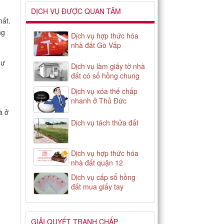
DỊCH VỤ ĐƯỢC QUAN TÂM
hất.
ng
Dịch vụ hợp thức hóa
nhà đất Gò Vấp
hư
Dịch vụ làm giấy tờ nhà
đất có sổ hồng chung
Dịch vụ xóa thế chấp
nhanh ở Thủ Đức
à ở
Dịch vụ tách thửa đất
Dịch vụ hợp thức hóa
h
nhà đất quận 12
Dịch vụ cấp sổ hồng
đất mua giấy tay
GIẢI QUYẾT TRANH CHẤP