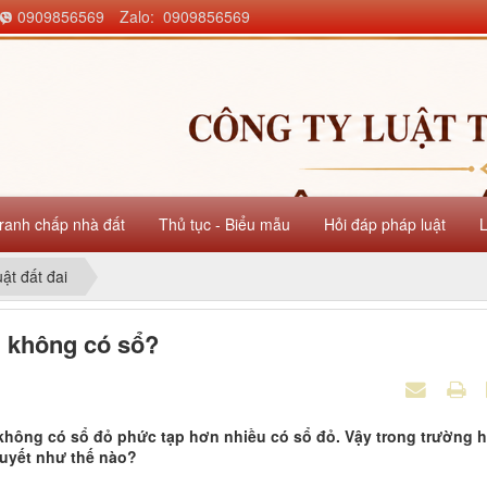
0909856569
Zalo: 0909856569
ranh chấp nhà đất
Thủ tục - Biểu mẫu
Hỏi đáp pháp luật
uật đất đai
i không có sổ?
i không có sổ đỏ phức tạp hơn nhiều có sổ đỏ. Vậy trong trường 
quyết như thế nào?