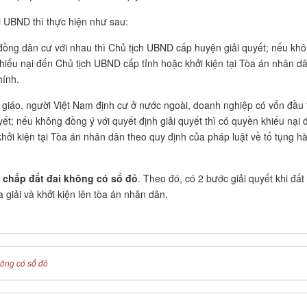
i UBND thì thực hiện như sau:
 đồng dân cư với nhau thì Chủ tịch UBND cấp huyện giải quyết; nếu kh
 khiếu nại đến Chủ tịch UBND cấp tỉnh hoặc khởi kiện tại Tòa án nhân d
hính.
n giáo, người Việt Nam định cư ở nước ngoài, doanh nghiệp có vốn đầu 
ết; nếu không đồng ý với quyết định giải quyết thì có quyền khiếu nại 
hởi kiện tại Tòa án nhân dân theo quy định của pháp luật về tố tụng h
nh chấp đất đai không có sổ đỏ
. Theo đó, có 2 bước giải quyết khi đất
 giải và khởi kiện lên tòa án nhân dân.
hông có sổ đỏ