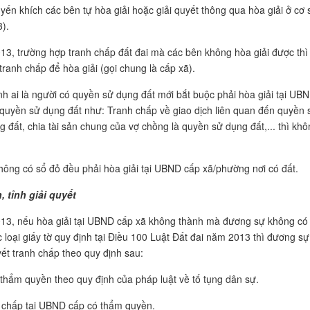
yến khích các bên tự hòa giải hoặc giải quyết thông qua hòa giải ở cơ 
).
3, trường hợp tranh chấp đất đai mà các bên không hòa giải được thì
tranh chấp để hòa giải (gọi chung là cấp xã).
nh ai là người có quyền sử dụng đất mới bắt buộc phải hòa giải tại UB
n quyền sử dụng đất như: Tranh chấp về giao dịch liên quan đến quyền 
 đất, chia tài sản chung của vợ chồng là quyền sử dụng đất,... thì kh
hông có sổ đỏ đều phải hòa giải tại UBND cấp xã/phường nơi có đất.
 tỉnh giải quyết
013, nếu hòa giải tại UBND cấp xã không thành mà đương sự không có
oại giấy tờ quy định tại Điều 100 Luật Đất đai năm 2013 thì đương sự
yết tranh chấp theo quy định sau:
 thẩm quyền theo quy định của pháp luật về tố tụng dân sự.
h chấp tại UBND cấp có thẩm quyền.