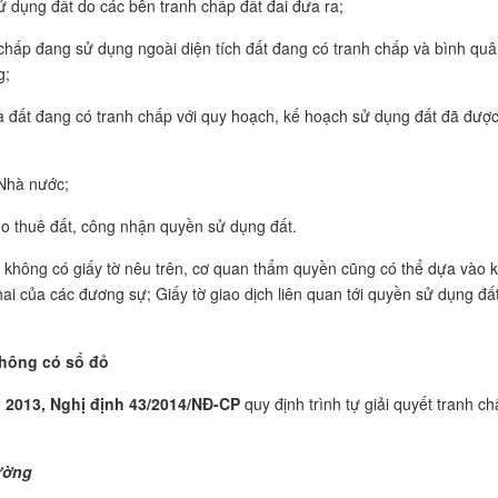
ử dụng đất do các bên tranh chấp đất đai đưa ra;
h chấp đang sử dụng ngoài diện tích đất đang có tranh chấp và bình qu
g;
a đất đang có tranh chấp với quy hoạch, kế hoạch sử dụng đất đã đượ
 Nhà nước;
cho thuê đất, công nhận quyền sử dụng đất.
i không có giấy tờ nêu trên, cơ quan thẩm quyền cũng có thể dựa vào k
hai của các đương sự; Giấy tờ giao dịch liên quan tới quyền sử dụng đấ
 không có sổ đỏ
i 2013, Nghị định 43/2014/NĐ-CP
quy định trình tự giải quyết tranh c
hường