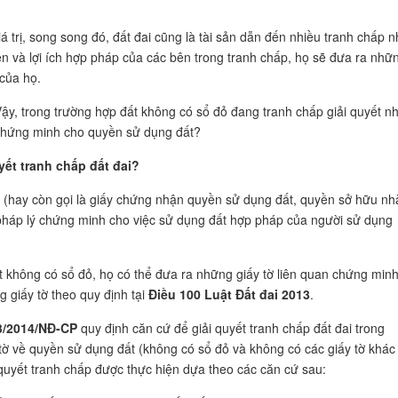
iá trị, song song đó, đất đai cũng là tài sản dẫn đến nhiều tranh chấp n
ền và lợi ích hợp pháp của các bên trong tranh chấp, họ sẽ đưa ra nhữ
 của họ.
Vậy, trong trường hợp đất không có sổ đỏ đang tranh chấp giải quyết n
 chứng minh cho quyền sử dụng đất?
yết tranh chấp đất đai?
ỏ (hay còn gọi là giấy chứng nhận quyền sử dụng đất, quyền sở hữu nh
ư pháp lý chứng minh cho việc sử dụng đất hợp pháp của người sử dụng
t không có sổ đỏ, họ có thể đưa ra những giấy tờ liên quan chứng min
g giấy tờ theo quy định tại
Điều 100 Luật Đất đai 2013
.
3/2014/NĐ-CP
quy định căn cứ để giải quyết tranh chấp đất đai trong
tờ về quyền sử dụng đất (không có sổ đỏ và không có các giấy tờ khác
i quyết tranh chấp được thực hiện dựa theo các căn cứ sau: