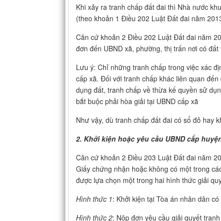
Khi xảy ra tranh chấp đất đai thì Nhà nước khu
(theo khoản 1 Điều 202 Luật Đất đai năm 2013
Căn cứ khoản 2 Điều 202 Luật Đất đai năm 201
đơn đến UBND xã, phường, thị trấn nơi có đất 
Lưu ý: Chỉ những tranh chấp trong việc xác đị
cấp xã. Đối với tranh chấp khác liên quan đế
dụng đất, tranh chấp về thừa kế quyền sử dụng
bắt buộc phải hòa giải tại UBND cấp xã
Như vậy, dù tranh chấp đất đai có sổ đỏ hay k
2. Khởi kiện hoặc yêu cầu UBND cấp huyện,
Căn cứ khoản 2 Điều 203 Luật Đất đai năm 2
Giấy chứng nhận hoặc không có một trong các l
được lựa chọn một trong hai hình thức giải qu
Hình thức 1
: Khởi kiện tại Tòa án nhân dân có
Hình thức 2
: Nộp đơn yêu cầu giải quyết tran