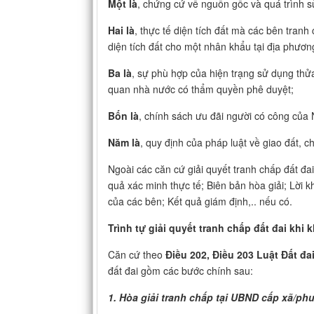
Một là
, chứng cứ về nguồn gốc và quá trình s
Hai là
, thực tế diện tích đất mà các bên tran
diện tích đất cho một nhân khẩu tại địa phươn
Ba là
, sự phù hợp của hiện trạng sử dụng thử
quan nhà nước có thẩm quyền phê duyệt;
Bốn là
, chính sách ưu đãi người có công của
Năm là
, quy định của pháp luật về giao đất, 
Ngoài các căn cứ giải quyết tranh chấp đất đa
quả xác minh thực tế; Biên bản hòa giải; Lời k
của các bên; Kết quả giám định,.. nếu có.
Trình tự giải quyết tranh chấp đất đai khi
Căn cứ theo
Điều 202, Điều 203 Luật Đất đa
đất đai gồm các bước chính sau:
1. Hòa giải tranh chấp tại UBND cấp xã/p