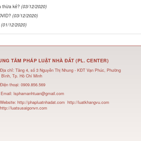
a thừa kế?
(03/12/2020)
OVID?
(03/12/2020)
(01/12/2020)
UNG TÂM PHÁP LUẬT NHÀ ĐẤT (PL. CENTER)
Địa chỉ:
Tầng 4, số 3 Nguyễn Thị Nhung - KĐT Vạn Phúc, Phường
 Bình, Tp. Hồ Chí Minh
Điện thoại:
0909.856.569
Email:
lsphamanhtuan@gmail.com
Website:
http://phapluatnhadat.com
http://luatkhangvu.com
http://luatsusaigonvn.com