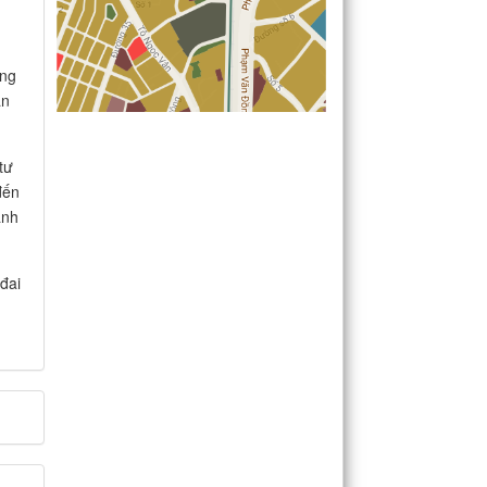
ông
ân
tư
đến
ành
 đai