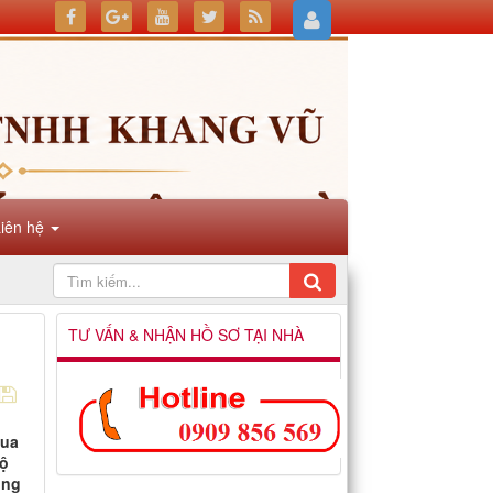
Liên hệ
TƯ VẤN & NHẬN HỒ SƠ TẠI NHÀ
mua
độ
ông