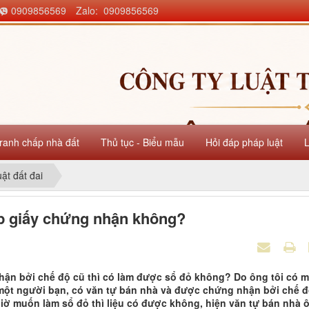
0909856569
Zalo: 0909856569
ranh chấp nhà đất
Thủ tục - Biểu mẫu
Hỏi đáp pháp luật
uật đất đai
p giấy chứng nhận không?
hận bởi chế độ cũ thì có làm được sổ đỏ không? Do ông tôi có 
 một người bạn, có văn tự bán nhà và được chứng nhận bởi chế 
Giờ muốn làm sổ đỏ thì liệu có được không, hiện văn tự bán nhà 