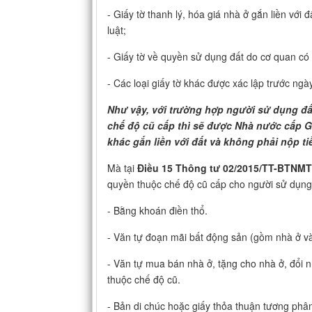
- Giấy tờ thanh lý, hóa giá nhà ở gắn liền với
luật;
- Giấy tờ về quyền sử dụng đất do cơ quan có
- Các loại giấy tờ khác được xác lập trước n
Như vậy, với trường hợp người sử dụng đấ
chế độ cũ cấp thì sẽ được Nhà nước cấp G
khác gắn liền với đất và không phải nộp ti
Mà tại
Điều 15 Thông tư 02/2015/TT-BTNM
quyền thuộc chế độ cũ cấp cho người sử dụn
- Bằng khoán điền thổ.
- Văn tự đoạn mãi bất động sản (gồm nhà ở và
- Văn tự mua bán nhà ở, tặng cho nhà ở, đổi 
thuộc chế độ cũ.
- Bản di chúc hoặc giấy thỏa thuận tương phâ