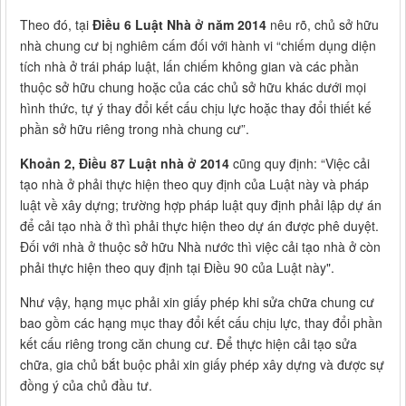
Theo đó, tại
Điều 6
Luật Nhà ở năm 2014
nêu rõ, chủ sở hữu
nhà chung cư bị nghiêm cấm đối với hành vi “chiếm dụng diện
tích nhà ở trái pháp luật, lấn chiếm không gian và các phần
thuộc sở hữu chung hoặc của các chủ sở hữu khác dưới mọi
hình thức, tự ý thay đổi kết cấu chịu lực hoặc thay đổi thiết kế
phần sở hữu riêng trong nhà chung cư”.
Khoản 2, Điều 87 Luật nhà ở 2014
cũng quy định: “Việc cải
tạo nhà ở phải thực hiện theo quy định của Luật này và pháp
luật về xây dựng; trường hợp pháp luật quy định phải lập dự án
để cải tạo nhà ở thì phải thực hiện theo dự án được phê duyệt.
Đối với nhà ở thuộc sở hữu Nhà nước thì việc cải tạo nhà ở còn
phải thực hiện theo quy định tại Điều 90 của Luật này".
Như vậy, hạng mục phải xin giấy phép khi sửa chữa chung cư
bao gồm các hạng mục thay đổi kết cấu chịu lực, thay đổi phần
kết cấu riêng trong căn chung cư. Để thực hiện cải tạo sửa
chữa, gia chủ bắt buộc phải xin giấy phép xây dựng và được sự
đồng ý của chủ đầu tư.