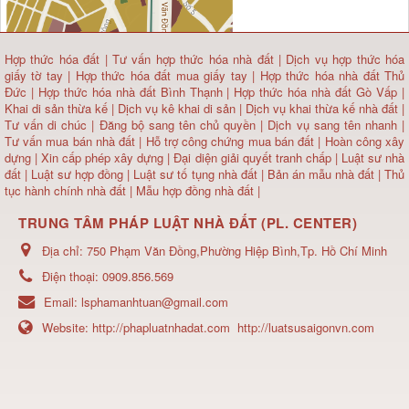
Hợp thức hóa đất
|
Tư vấn hợp thức hóa nhà đất
|
Dịch vụ hợp thức hóa
giấy tờ tay
|
Hợp thức hóa đất mua giấy tay
|
Hợp thức hóa nhà đất Thủ
Đức
|
Hợp thức hóa nhà đất Bình Thạnh
|
Hợp thức hóa nhà đất Gò Vấp
|
Khai di sản thừa kế
|
Dịch vụ kê khai di sản
|
Dịch vụ khai thừa kế nhà đất
|
Tư vấn di chúc
|
Đăng bộ sang tên chủ quyền
|
Dịch vụ sang tên nhanh
|
Tư vấn mua bán nhà đất
| Hỗ trợ công chứng mua bán đất |
Hoàn công xây
dựng
|
Xin cấp phép xây dựng
|
Đại diện giải quyết tranh chấp
|
Luật sư nhà
đất
| Luật sư hợp đồng | Luật sư tố tụng nhà đất |
Bản án mẫu nhà đất
|
Thủ
tục hành chính nhà đất
|
Mẫu hợp đồng nhà đất
|
TRUNG TÂM PHÁP LUẬT NHÀ ĐẤT (PL. CENTER)
Địa chỉ:
750 Phạm Văn Đồng,Phường Hiệp Bình,Tp. Hồ Chí Minh
Điện thoại:
0909.856.569
Email:
lsphamanhtuan@gmail.com
Website:
http://phapluatnhadat.com
http://luatsusaigonvn.com