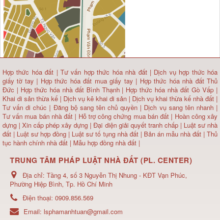
Hợp thức hóa đất
|
Tư vấn hợp thức hóa nhà đất
|
Dịch vụ hợp thức hóa
giấy tờ tay
|
Hợp thức hóa đất mua giấy tay
|
Hợp thức hóa nhà đất Thủ
Đức
|
Hợp thức hóa nhà đất Bình Thạnh
|
Hợp thức hóa nhà đất Gò Vấp
|
Khai di sản thừa kế
|
Dịch vụ kê khai di sản
|
Dịch vụ khai thừa kế nhà đất
|
Tư vấn di chúc
|
Đăng bộ sang tên chủ quyền
|
Dịch vụ sang tên nhanh
|
Tư vấn mua bán nhà đất
| Hỗ trợ công chứng mua bán đất |
Hoàn công xây
dựng
|
Xin cấp phép xây dựng
|
Đại diện giải quyết tranh chấp
|
Luật sư nhà
đất
| Luật sư hợp đồng | Luật sư tố tụng nhà đất |
Bản án mẫu nhà đất
|
Thủ
tục hành chính nhà đất
|
Mẫu hợp đồng nhà đất
|
TRUNG TÂM PHÁP LUẬT NHÀ ĐẤT (PL. CENTER)
Địa chỉ:
Tầng 4, số 3 Nguyễn Thị Nhung - KĐT Vạn Phúc,
Phường Hiệp Bình, Tp. Hồ Chí Minh
Điện thoại:
0909.856.569
Email:
lsphamanhtuan@gmail.com