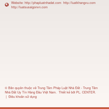
Website:
http://phapluatnhadat.com
http://luatkhangvu.com
http://luatsusaigonvn.com
© Bản quyền thuộc về
Trung Tâm Pháp Luật Nhà Đất - Trung Tâm
Nhà Đất Uy Tín Hàng Đầu Việt Nam
.
Thiết kế bởi
PL. CENTER
.
|
Điều khoản sử dụng