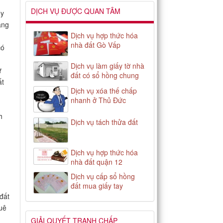
DỊCH VỤ ĐƯỢC QUAN TÂM
Ủy
ảng
Dịch vụ hợp thức hóa
nhà đất Gò Vấp
ó
Dịch vụ làm giấy tờ nhà
ự
đất có sổ hồng chung
ất
Dịch vụ xóa thế chấp
nhanh ở Thủ Đức
h
Dịch vụ tách thửa đất
Dịch vụ hợp thức hóa
nhà đất quận 12
Dịch vụ cấp sổ hồng
đất mua giấy tay
 đất
huê
GIẢI QUYẾT TRANH CHẤP