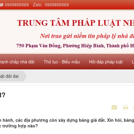
0909856569
Zalo: 0909856569
ranh chấp nhà đất
Thủ tục - Biểu mẫu
Hỏi đáp pháp luật
uật đất đai
t?
n hành, các địa phương còn xây dựng bảng giá đất. Xin hỏi, bản
ác trường hợp nào?