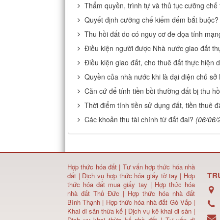
Thẩm quyền, trình tự và thủ tục cưỡng chế 
Quyết định cưỡng chế kiểm đếm bắt buộc?
Thu hồi đất do có nguy cơ đe dọa tính mạn
Điều kiện người được Nhà nước giao đất th
Điều kiện giao đất, cho thuê đất thực hiện 
Quyền của nhà nước khi là đại diện chủ sở 
Căn cứ để tính tiền bồi thường đất bị thu hồ
Thời điểm tính tiền sử dụng đất, tiền thuê đ
Các khoản thu tài chính từ đất đai?
(06/06/
Hợp thức hóa đất
|
Tư vấn hợp thức hóa nhà
TR
đất
|
Dịch vụ hợp thức hóa giấy tờ tay
|
Hợp
thức hóa đất mua giấy tay
|
Hợp thức hóa
nhà đất Thủ Đức
|
Hợp thức hóa nhà đất
Bình Thạnh
|
Hợp thức hóa nhà đất Gò Vấp
|
Khai di sản thừa kế
|
Dịch vụ kê khai di sản
|
Dịch vụ khai thừa kế nhà đất
|
Tư vấn di