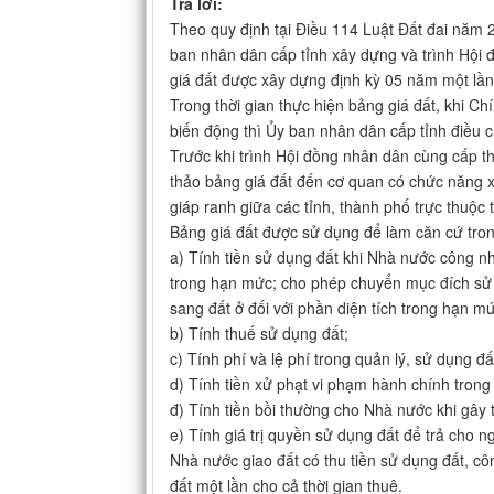
Trả lời:
Theo quy định tại Điều 114 Luật Đất đai năm 2
ban nhân dân cấp tỉnh xây dựng và trình Hội 
giá đất được xây dựng định kỳ 05 năm một lần va
Trong thời gian thực hiện bảng giá đất, khi Chí
biến động thì Ủy ban nhân dân cấp tỉnh điều c
Trước khi trình Hội đồng nhân dân cùng cấp t
thảo bảng giá đất đến cơ quan có chức năng x
giáp ranh giữa các tỉnh, thành phố trực thuộc
Bảng giá đất được sử dụng để làm căn cứ tron
a) Tính tiền sử dụng đất khi Nhà nước công nh
trong hạn mức; cho phép chuyển mục đích sử d
sang đất ở đối với phần diện tích trong hạn mứ
b) Tính thuế sử dụng đất;
c) Tính phí và lệ phí trong quản lý, sử dụng đấ
d) Tính tiền xử phạt vi phạm hành chính trong 
đ) Tính tiền bồi thường cho Nhà nước khi gây t
e) Tính giá trị quyền sử dụng đất để trả cho ng
Nhà nước giao đất có thu tiền sử dụng đất, cô
đất một lần cho cả thời gian thuê.