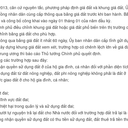
013, căn cứ nguyên tắc, phương pháp định giá đất và khung giá đất, 
đồng nhân dân cùng cấp thông qua bảng giá đất trước khi ban hành. B
̀ công bố công khai vào ngày 01 tháng 01 của năm đầu kỳ.
nh phủ điều chỉnh khung giá đất hoặc giá đất phổ biến trên thị trường c
hỉnh bảng giá đất cho phù hợp.
hông qua bảng giá đất ít nhất 60 ngày, Ủy ban nhân dân cấp tỉnh gửi d
ây dựng khung giá đất xem xét, trường hợp có chênh lệch lớn về giá đ
 trung ương thì báo cáo Thủ tướng Chính phủ quyết định.
g các trường hợp sau đây:
ận quyền sử dụng đất ở của hộ gia đình, cá nhân đối với phần diện tíc
ụng đất từ đất nông nghiệp, đất phi nông nghiệp không phải là đất ở
c giao đất ở cho hộ gia đình, cá nhân;
t đai;
lĩnh vực đất đai;
hiệt hại trong quản lý và sử dụng đất đai;
ười tự nguyện trả lại đất cho Nhà nước đối với trường hợp đất trả lại là
ng nhận quyền sử dụng đất có thu tiền sử dụng đất, đất thuê trả tiền t