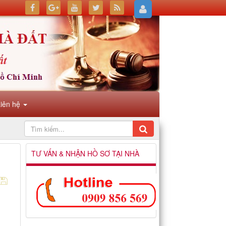
Liên hệ
TƯ VẤN & NHẬN HỒ SƠ TẠI NHÀ
g