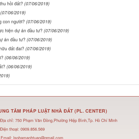
thu hồi đất?
(07/06/2019)
(07/06/2019)
g con người?
(07/06/2019)
ực hiện dự án đầu tư?
(07/06/2019)
dự án đầu tư?
(07/06/2019)
hữu đất đai?
(07/06/2019)
i?
(06/06/2019)
ất?
(06/06/2019)
2019)
UNG TÂM PHÁP LUẬT NHÀ ĐẤT (PL. CENTER)
Địa chỉ:
750 Phạm Văn Đồng,Phường Hiệp Bình,Tp. Hồ Chí Minh
Điện thoại:
0909.856.569
Email:
lsphamanhtuan@gmail.com